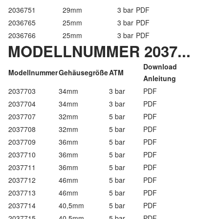
2036751
29mm
3 bar
PDF
2036765
25mm
3 bar
PDF
2036766
25mm
3 bar
PDF
MODELLNUMMER 2037...
Download
Modellnummer
Gehäusegröße
ATM
Anleitung
2037703
34mm
3 bar
PDF
2037704
34mm
3 bar
PDF
2037707
32mm
5 bar
PDF
2037708
32mm
5 bar
PDF
2037709
36mm
5 bar
PDF
2037710
36mm
5 bar
PDF
2037711
36mm
5 bar
PDF
2037712
46mm
5 bar
PDF
2037713
46mm
5 bar
PDF
2037714
40,5mm
5 bar
PDF
2037715
40,5mm
5 bar
PDF