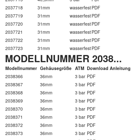
2037718
31mm
wasserfest
PDF
2037719
31mm
wasserfest
PDF
2037720
31mm
wasserfest
PDF
2037721
31mm
wasserfest
PDF
2037722
31mm
wasserfest
PDF
2037723
31mm
wasserfest
PDF
MODELLNUMMER 2038...
Modellnummer
Gehäusegröße
ATM
Download Anleitung
2038366
36mm
3 bar
PDF
2038367
36mm
3 bar
PDF
2038368
36mm
3 bar
PDF
2038369
36mm
3 bar
PDF
2038370
36mm
3 bar
PDF
2038371
36mm
3 bar
PDF
2038372
36mm
3 bar
PDF
2038373
36mm
3 bar
PDF