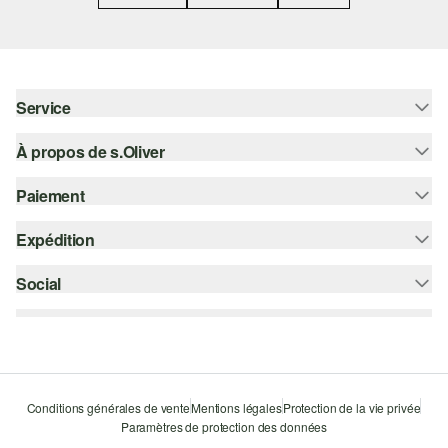
Service
À propos de s.Oliver
Aide - FAQ
Guide des tailles
Paiement
S'abonner à la Newsletter
Retours
s.Oliver Card
Expédition
Carte de crédit
Vêtements
s.Oliver Group
PayPal
Social
Suivi de colis
Carrière
Klarna
Colissimo
instagram
Liste d'envies
Le protocole de communication SSL
facebook
Durabilité
pinterest
Storefinder
Conditions générales de vente
Mentions légales
Protection de la vie privée
Paramètres de protection des données
youtube