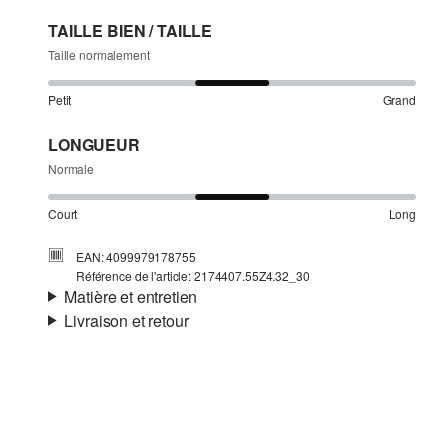
TAILLE BIEN / TAILLE
Taille normalement
Petit
Grand
LONGUEUR
Normale
Court
Long
EAN: 4099979178755
Référence de l'article: 2174407.55Z4.32_30
Matière et entretien
Livraison et retour
Matière:
Denim
Informations sur l'expédition
Matière:
coton mélangé
Ta commande sera expédiée par Colissimo dans un délai
de 4 à 5 jours ouvrables. Pour une livraison standard, les
frais d'expédition s'élèvent à 4,95 €.