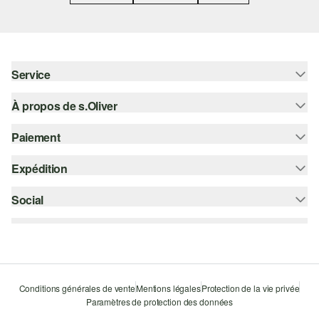
Service
À propos de s.Oliver
Aide - FAQ
Guide des tailles
Paiement
S'abonner à la Newsletter
Retours
s.Oliver Card
Expédition
Carte de crédit
Vêtements
s.Oliver Group
PayPal
Social
Suivi de colis
Carrière
Klarna
Colissimo
instagram
Liste d'envies
Le protocole de communication SSL
facebook
Durabilité
pinterest
Storefinder
Conditions générales de vente
Mentions légales
Protection de la vie privée
Paramètres de protection des données
youtube