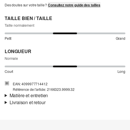
Des doutes sur votre taille ?
Consultez notre guide des tailles
TAILLE BIEN / TAILLE
Taille normalement
Petit
Grand
LONGUEUR
Normale
Court
Long
EAN: 4099977714412
Référence de l'article: 2166323.9999.32
Matière et entretien
Livraison et retour
Matière:
jersey
Informations sur l'expédition
Matière:
Polyester
Ta commande sera expédiée par Colissimo dans un délai de 4 à 5