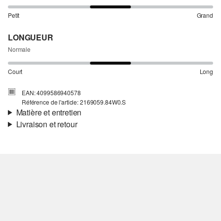
Petit
Grand
LONGUEUR
Normale
Court
Long
EAN: 4099586940578
Référence de l'article: 2169059.84W0.S
Matière et entretien
Livraison et retour
Matière:
toile
Informations sur l'expédition
Doublure:
doublure en taffetas
Indice De Chaleur:
légèrement chaud
Ta commande sera expédiée par Colissimo dans un délai de 4 à 5
Matière:
laine mélangée
jours ouvrables. Pour une livraison standard, les frais d'expédition
s'élèvent à 4,95 €.
Retour