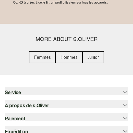
Co. KG à créer, à cette fin, un profil utilisateur sur tous les appareils.
MORE ABOUT S.OLIVER
Femmes
Hommes
Junior
Service
À propos de s.Oliver
Aide - FAQ
Guide des tailles
Paiement
S'abonner à la Newsletter
Retours
s.Oliver Card
Expédition
Carte de crédit