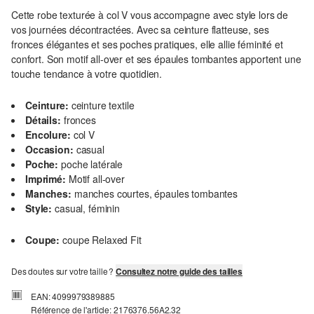
Cette robe texturée à col V vous accompagne avec style lors de
vos journées décontractées. Avec sa ceinture flatteuse, ses
fronces élégantes et ses poches pratiques, elle allie féminité et
confort. Son motif all-over et ses épaules tombantes apportent une
touche tendance à votre quotidien.
Ceinture:
ceinture textile
Détails:
fronces
Encolure:
col V
Occasion:
casual
Poche:
poche latérale
Imprimé:
Motif all-over
Manches:
manches courtes, épaules tombantes
Style:
casual, féminin
Coupe:
coupe Relaxed Fit
Des doutes sur votre taille ?
Consultez notre guide des tailles
EAN: 4099979389885
Référence de l'article: 2176376.56A2.32