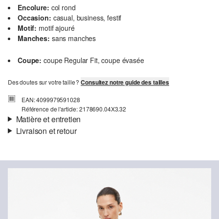
Encolure:
col rond
Occasion:
casual, business, festif
Motif:
motif ajouré
Manches:
sans manches
Coupe:
coupe Regular Fit, coupe évasée
Des doutes sur votre taille ?
Consultez notre guide des tailles
EAN: 4099979591028
Référence de l'article: 2178690.04X3.32
Matière et entretien
Livraison et retour
Doublure:
doublure légère, doublure en jersey
Informations sur l'expédition
Matière:
fil métallique
Ta commande sera expédiée par Colissimo dans un délai de 4 à 5
jours ouvrables. Pour une livraison standard, les frais d'expédition
s'élèvent à 4,95 €.
Retour