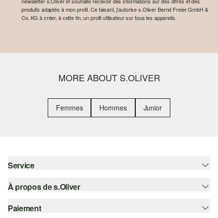
newsletter s.Oliver et souhaite recevoir des informations sur des offres et des
produits adaptés à mon profil. Ce faisant, j'autorise s.Oliver Bernd Freier GmbH &
Co. KG à créer, à cette fin, un profil utilisateur sur tous les appareils.
MORE ABOUT S.OLIVER
Femmes
Hommes
Junior
Service
À propos de s.Oliver
Aide - FAQ
Guide des tailles
Paiement
S'abonner à la Newsletter