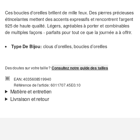
Ces boucles d'oreilles brillent de mille feux. Des pierres précieuses
étincelantes mettent des accents expressifs et rencontrent l'argent
925 de haute qualité. Légers, agréables à porter et combinables
de multiples façons - parfaits pour tout ce que la journée a à offrir.
Type De Bijou:
clous d’oreilles, boucles d’oreilles
Des doutes sur votre taille ?
Consultez notre guide des tailles
EAN: 4035608519940
Référence de l'article: 6011707.45E0.10
Matière et entretien
Livraison et retour
Informations sur l'expédition
Ta commande sera expédiée par Colissimo dans un délai de 4 à 5
jours ouvrables. Pour une livraison standard, les frais d'expédition
s'élèvent à 4,95 €.