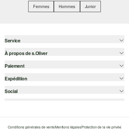
Femmes
Hommes
Junior
Service
À propos de s.Oliver
Aide - FAQ
Guide des tailles
Paiement
S'abonner à la Newsletter
Retours
s.Oliver Card
Expédition
Carte de crédit
Vêtements
s.Oliver Group
PayPal
Social
Suivi de colis
Carrière
Klarna
Colissimo
instagram
Liste d'envies
Le protocole de communication SSL
facebook
Durabilité
pinterest
Storefinder
Conditions générales de vente
Mentions légales
Protection de la vie privée