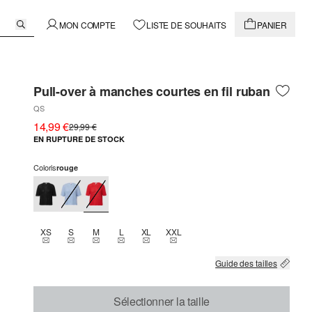
MON COMPTE
LISTE DE SOUHAITS
PANIER
Pull-over à manches courtes en fil ruban
QS
14,99 €
29,99 €
EN RUPTURE DE STOCK
Coloris
rouge
XS
S
M
L
XL
XXL
THIS SIZE IS CURRENTLY OUT OF STOCK
THIS SIZE IS CURRENTLY OUT OF STOCK
THIS SIZE IS CURRENTLY OUT OF STOCK
THIS SIZE IS CURRENTLY OUT OF STOCK
THIS SIZE IS CURRENTLY OUT OF STOCK
THIS SIZE IS CURRENTLY OUT OF 
Guide des tailles
Sélectionner la taille