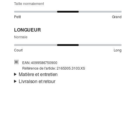
Taille normalement
Petit
Grand
LONGUEUR
Normale
Court
Long
EAN: 4099586750900
Référence de l'article: 2165305.3103.XS
Matière et entretien
Livraison et retour
Matière:
Maille
Informations sur l'expédition
Matière:
polyester mélangé
Ta commande sera expédiée par Colissimo dans un délai
de 4 à 5 jours ouvrables. Pour une livraison standard, les
frais d'expédition s'élèvent à 4,95 €.
Retour