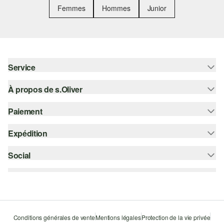
Femmes
Hommes
Junior
Service
À propos de s.Oliver
Aide - FAQ
Guide des tailles
Paiement
S'abonner à la Newsletter
Retours
s.Oliver Card
Expédition
Carte de crédit
Vêtements
s.Oliver Group
PayPal
Social
Suivi de colis
Carrière
Klarna
Colissimo
instagram
Liste d'envies
Le protocole de communication SSL
facebook
Durabilité
pinterest
Storefinder
Conditions générales de vente
Mentions légales
Protection de la vie privée