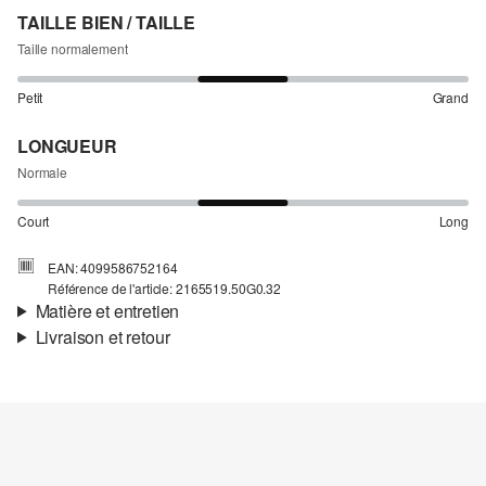
TAILLE BIEN / TAILLE
Taille normalement
Petit
Grand
LONGUEUR
Normale
Court
Long
EAN: 4099586752164
Référence de l'article: 2165519.50G0.32
Matière et entretien
Livraison et retour
Matière:
tissu
Informations sur l'expédition
Propriété:
léger
Matière:
Coton
Ta commande sera expédiée par Colissimo dans un délai de 4 à 5
jours ouvrables. Pour une livraison standard, les frais d'expédition
s'élèvent à 4,95 €.