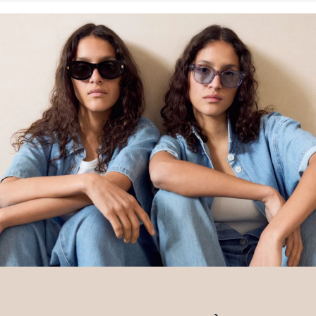
prospérer, tout en protégeant et restaurant l’environnement. Better
Cotton soutient les communautés agricoles sur les plans social,
écologique et économique en formant les agriculteurs et
agricultrices aux méthodes de culture plus durables. Ce produit est
issu d’un système de bilan massique ; il est donc possible qu’il ne
contienne pas de Better Cotton. Vous trouverez davantage
d`informations à ce sujet sur
soliver-group.com