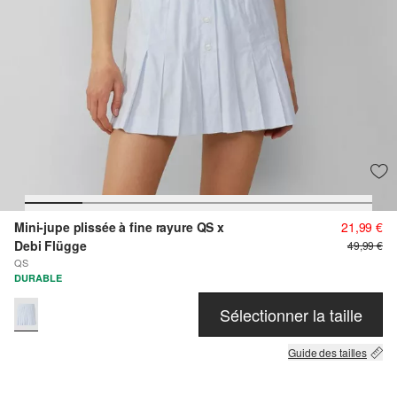
Mini-jupe plissée à fine rayure QS x
21,99 €
Debi Flügge
49,99 €
QS
DURABLE
Sélectionner la taille
Guide des tailles