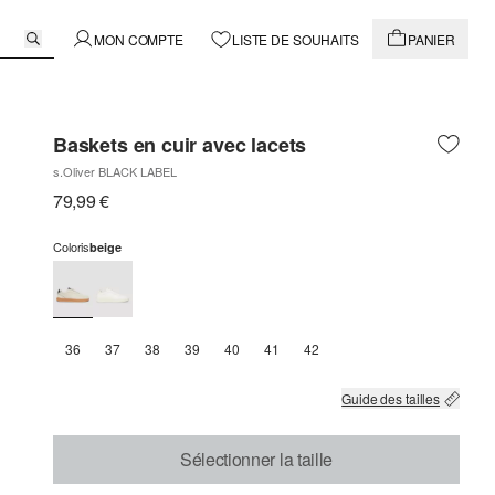
MON COMPTE
LISTE DE SOUHAITS
PANIER
Baskets en cuir avec lacets
s.Oliver BLACK LABEL
79,99 €
Coloris
beige
36
37
38
39
40
41
42
Guide des tailles
Sélectionner la taille