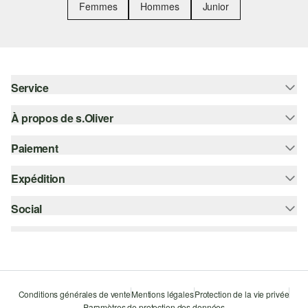
Femmes
Hommes
Junior
Service
À propos de s.Oliver
Aide - FAQ
Guide des tailles
Paiement
S'abonner à la Newsletter
Retours
s.Oliver Card
Expédition
Carte de crédit
Vêtements
s.Oliver Group
PayPal
Social
Suivi de colis
Carrière
Klarna
Colissimo
instagram
Liste d'envies
Le protocole de communication SSL
facebook
Durabilité
pinterest
Storefinder
Conditions générales de vente
Mentions légales
Protection de la vie privée
Paramètres de protection des données