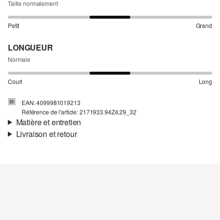
Taille normalement
Petit
Grand
LONGUEUR
Normale
Court
Long
EAN: 4099981019213
Référence de l'article: 2171933.94Z4.29_32
Matière et entretien
Livraison et retour
Matière:
Denim
Informations sur l'expédition
Matière:
coton mélangé
Ta commande sera expédiée par Colissimo dans un délai de 4 à 5
jours ouvrables. Pour une livraison standard, les frais d'expédition
s'élèvent à 4,95 €.
Retour