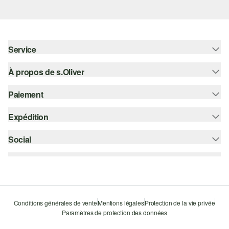
Service
À propos de s.Oliver
Aide - FAQ
Guide des tailles
Paiement
S'abonner à la Newsletter
Retours
s.Oliver Card
Expédition
Carte de crédit
Vêtements
s.Oliver Group
PayPal
Social
Suivi de colis
Carrière
Klarna
Colissimo
instagram
Liste d'envies
Le protocole de communication SSL
facebook
Durabilité
pinterest
Storefinder
Conditions générales de vente
Mentions légales
Protection de la vie privée
Paramètres de protection des données
youtube