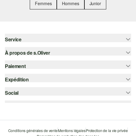
Femmes
Hommes
Junior
Service
À propos de s.Oliver
Aide - FAQ
Guide des tailles
Paiement
S'abonner à la Newsletter
Retours
s.Oliver Card
Expédition
Carte de crédit
Vêtements
s.Oliver Group
PayPal
Social
Suivi de colis
Carrière
Klarna
Colissimo
instagram
Liste d'envies
Le protocole de communication SSL
facebook
Durabilité
pinterest
Storefinder
Conditions générales de vente
Mentions légales
Protection de la vie privée