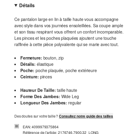
Détails
Ce pantalon large en lin à taille haute vous accompagne
avec style dans vos journées ensoleillées. Sa coupe ample
et son tissu respirant vous offrent un confort incomparable.
Les pinces et les poches plaquées ajoutent une touche
raffinée à cette pièce polyvalente qui se marie avec tout.
Fermeture:
bouton, zip
Détails:
élastique
Poche:
poche plaquée, poche extérieure
Ceinture:
pinces
Hauteur De Taille:
taille haute
Forme Des Jambes:
Wide Leg
Longueur Des Jambes:
regular
Des doutes sur votre taille ?
Consultez notre guide des tailles
EAN: 4099979375864
Référence de l'article: 2176746.7900.32_LONG