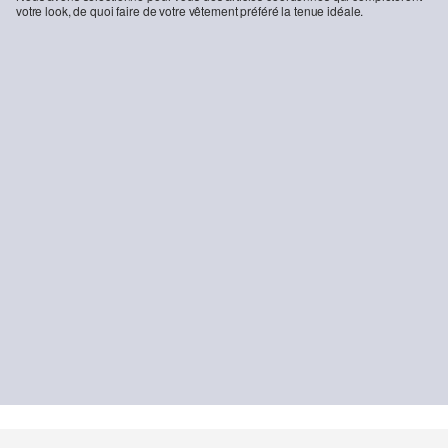
votre look, de quoi faire de votre vêtement préféré la tenue idéale.
-12%
Blouse en mousseline
34,99 €
39,99 €