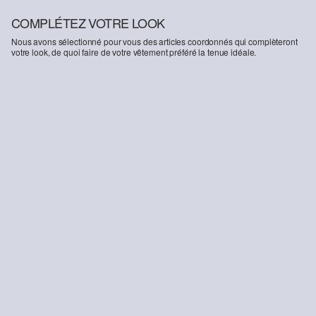
COMPLÉTEZ VOTRE LOOK
Nous avons sélectionné pour vous des articles coordonnés qui complèteront
votre look, de quoi faire de votre vêtement préféré la tenue idéale.
-14%
-36%
Jeans Suri / Coupe regular / High Rise / Wide Leg / Taille élastique
Loafer avec détail de laçage
Déb
59,99 €
69,99 €
37,99 €
59,99 €
19