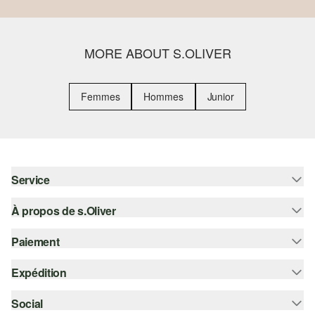
MORE ABOUT S.OLIVER
Femmes
Hommes
Junior
Service
À propos de s.Oliver
Aide - FAQ
Guide des tailles
Paiement
S'abonner à la Newsletter
Retours
s.Oliver Card
Expédition
Carte de crédit
Vêtements
s.Oliver Group
PayPal
Social
Suivi de colis
Carrière