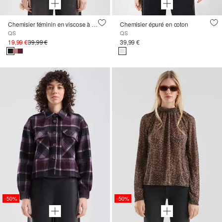
Chemisier féminin en viscose à smocks
Chemisier épuré en coton
QS
QS
19,99 €
39,99 €
39,99 €
-50%
-50%