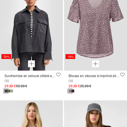
-50%
-16%
Surchemise en velours côtelé avec poches poitrine
Blouse en viscose à imprimé all-over
QS
QS
29,99 €
59,99 €
29,99 €
35,99 €