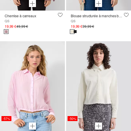
Chemise à carreaux
Blouse structurée à manches ballon
QS
QS
19,99 €
49,99 €
19,99 €
39,99 €
-57%
-50%