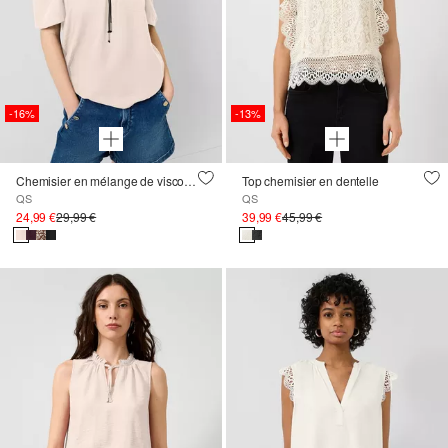
-16%
-13%
Chemisier en mélange de viscose à encolure carmen
Top chemisier en dentelle
QS
QS
24,99 €
29,99 €
39,99 €
45,99 €