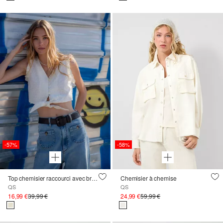
-57%
-58%
Top chemisier raccourci avec broderie
Chemisier à chemise
QS
QS
16,99 €
39,99 €
24,99 €
59,99 €