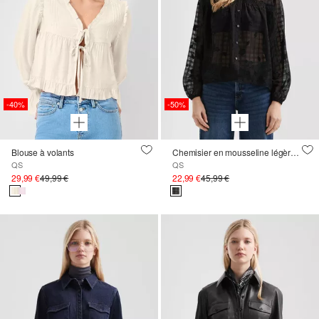
-40%
-50%
Blouse à volants
Chemisier en mousseline légèrement transparente
QS
QS
29,99 €
49,99 €
22,99 €
45,99 €