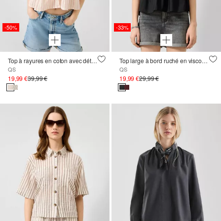
-50%
-33%
Top à rayures en coton avec détail à nouer
Top large à bord ruché en viscose mélangée
QS
QS
19,99 €
39,99 €
19,99 €
29,99 €