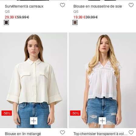
Survêtement à carreaux
Blouse en mousseline de soie
QS
QS
29,99 €
59,99 €
19,99 €
39,99 €
-58%
-50%
Blouse en lin mélangé
Top chemisier transparent à volants