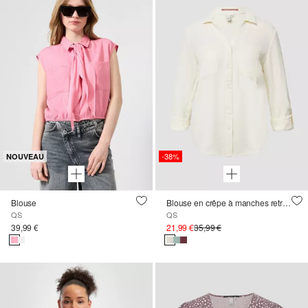
-38%
NOUVEAU
Blouse
Blouse en crêpe à manches retroussées
QS
QS
39,99 €
21,99 €
35,99 €