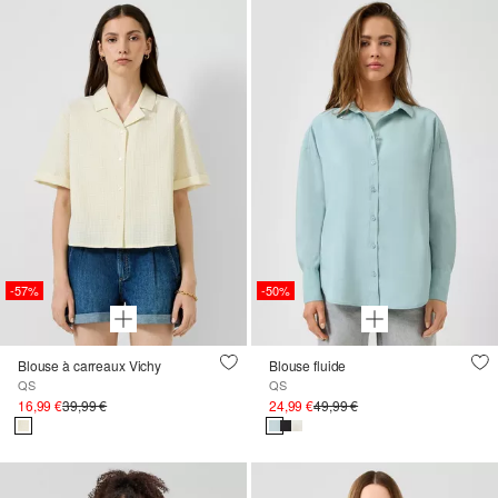
-57%
-50%
Blouse à carreaux Vichy
Blouse fluide
QS
QS
16,99 €
39,99 €
24,99 €
49,99 €