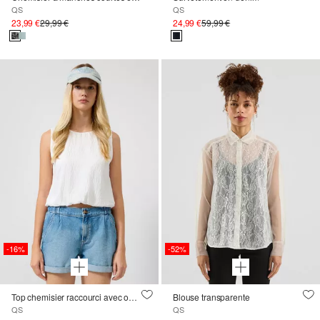
QS
QS
23,99 €
29,99 €
24,99 €
59,99 €
-16%
-52%
Top chemisier raccourci avec ourlet ballon
Blouse transparente
QS
QS