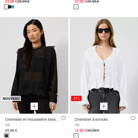
24,99 €
29,99 €
23,99 €
49,99 €
-57%
NOUVEAU
Chemisier en mousseline transparente
Chemisier à smocks
QS
QS
49,99 €
16,99 €
39,99 €