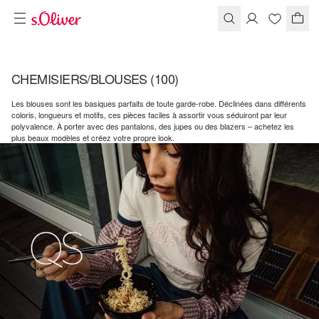
CHEMISIERS/BLOUSES
(100)
Les blouses sont les basiques parfaits de toute garde-robe. Déclinées dans différents
coloris, longueurs et motifs, ces pièces faciles à assortir vous séduiront par leur
polyvalence. À porter avec des pantalons, des jupes ou des blazers – achetez les
plus beaux modèles et créez votre propre look.