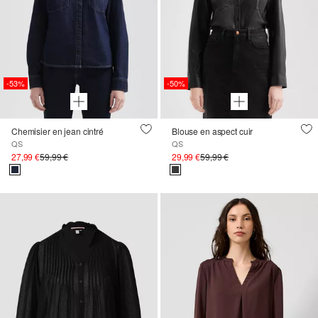
-53%
-50%
Chemisier en jean cintré
Blouse en aspect cuir
QS
QS
27,99 €
59,99 €
29,99 €
59,99 €