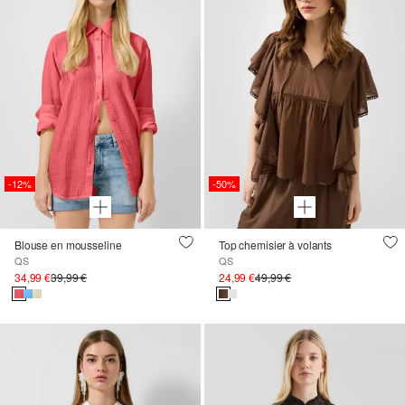
-12%
-50%
Blouse en mousseline
Top chemisier à volants
QS
QS
34,99 €
39,99 €
24,99 €
49,99 €