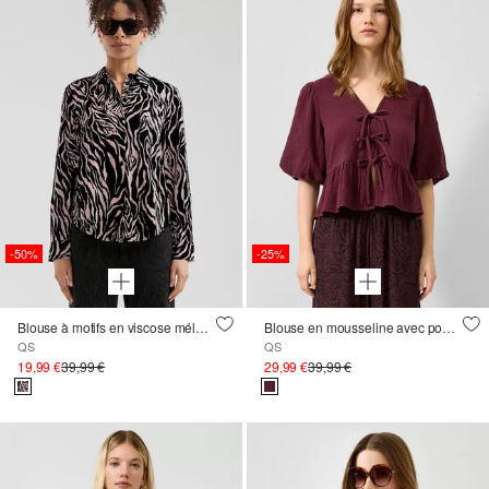
-50%
-25%
Blouse à motifs en viscose mélangée
Blouse en mousseline avec pompon et manches ballon
QS
QS
19,99 €
39,99 €
29,99 €
39,99 €