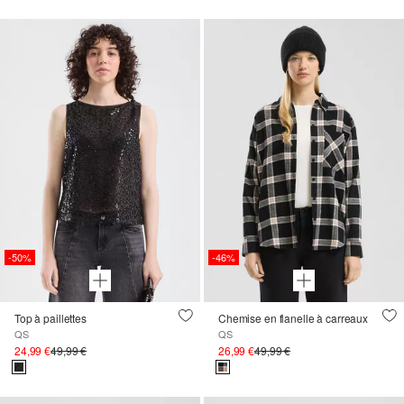
-50%
-46%
Top à paillettes
Chemise en flanelle à carreaux
QS
QS
24,99 €
49,99 €
26,99 €
49,99 €