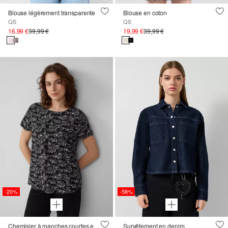
Blouse légèrement transparente
Blouse en coton
QS
QS
16,99 €
39,99 €
19,99 €
39,99 €
-20%
-58%
Chemisier à manches courtes en viscose
Survêtement en denim