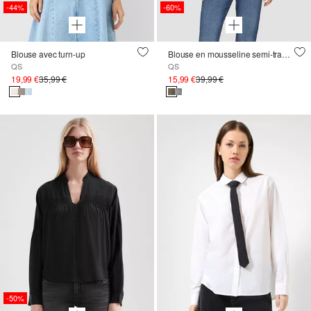
-44%
-60%
Blouse avec turn-up
Blouse en mousseline semi-transparente à manches bouffantes
QS
QS
19,99 €
35,99 €
15,99 €
39,99 €
-50%