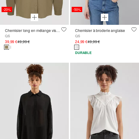
-20%
-50%
Chemisier long en mélange viscose/lin
Chemisier à broderie anglaise
QS
QS
39,99 €
49,99 €
24,99 €
49,99 €
DURABLE