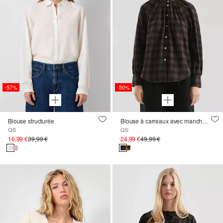
-57%
-50%
Blouse structurée
Blouse à carreaux avec manches raglan et ruches sur le col montant
QS
QS
16,99 €
39,99 €
24,99 €
49,99 €