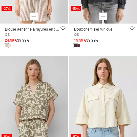
-37%
-50%
Blouse aérienne à rayures en coton
Doux chemisier tunique
QS
QS
24,99 €
39,99 €
19,99 €
39,99 €
-50%
-57%