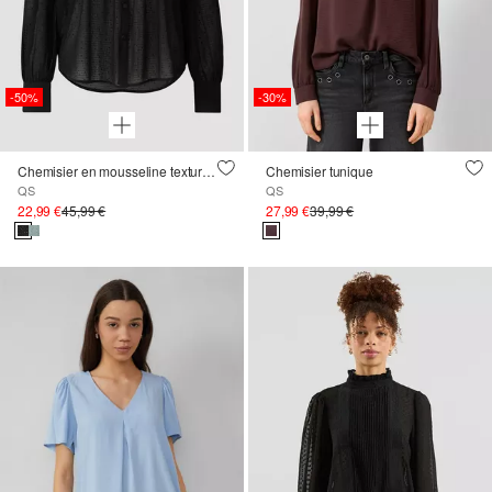
-50%
-30%
Chemisier en mousseline texturée à motif à pois
Chemisier tunique
QS
QS
22,99 €
45,99 €
27,99 €
39,99 €