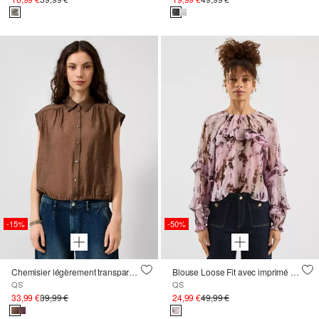
-15%
-50%
Chemisier légèrement transparent en mélange de viscose
Blouse Loose Fit avec imprimé et manches longues froncées
QS
QS
33,99 €
39,99 €
24,99 €
49,99 €