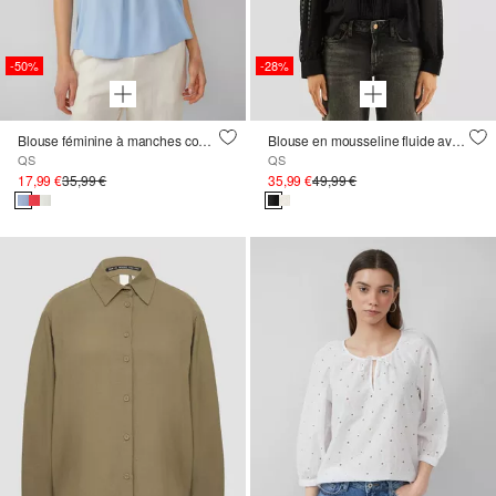
-50%
-28%
Blouse féminine à manches courtes en viscose
Blouse en mousseline fluide avec manches bouffantes
QS
QS
17,99 €
35,99 €
35,99 €
49,99 €