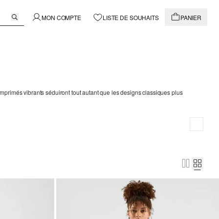
MON COMPTE
LISTE DE SOUHAITS
PANIER
mprimés vibrants séduiront tout autant que les designs classiques plus