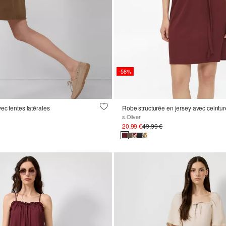
-58%
ec fentes latérales
s.Oliver
20,99 €
49,99 €