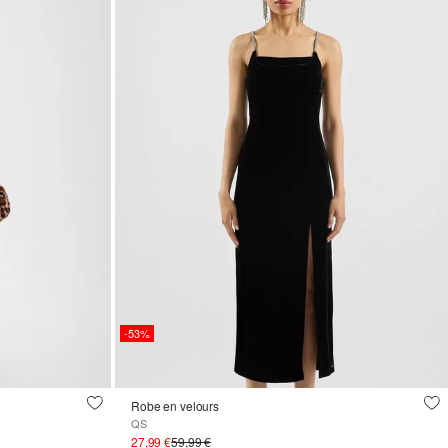
-53%
Robe en velours
QS
27,99 €
59,99 €