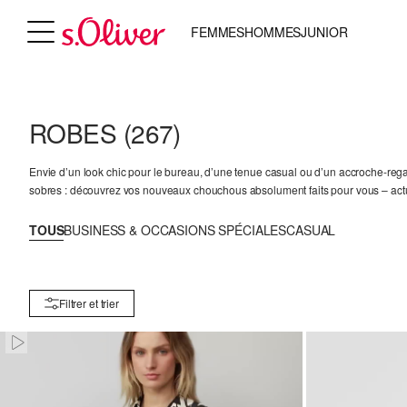
FEMMES
HOMMES
JUNIOR
ROBES
(267)
Envie d’un look chic pour le bureau, d’une tenue casual ou d’un accroche-rega
sobres : découvrez vos nouveaux chouchous absolument faits pour vous – ac
TOUS
BUSINESS & OCCASIONS SPÉCIALES
CASUAL
Filtrer et trier
Paused • Muted