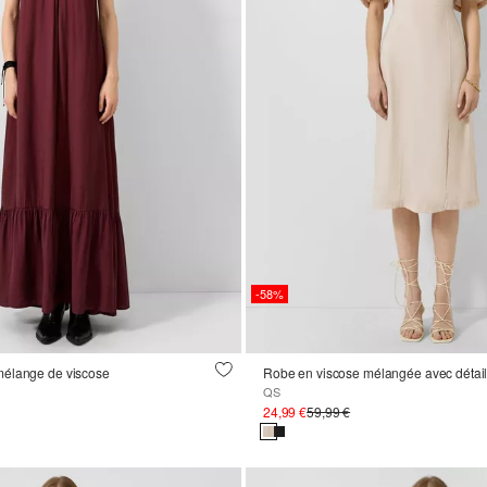
-58%
élange de viscose
Robe en viscose mélangée avec détai
QS
24,99 €
59,99 €