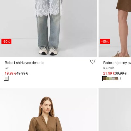
-60%
-45%
Robe t-shirt avec dentelle
Robe en jersey av
QS
s.Oliver
19,99 €
49,99 €
21,99 €
39,99 €
+3