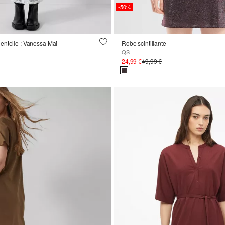
-50%
entelle ; Vanessa Mai
Robe scintillante
QS
24,99 €
49,99 €