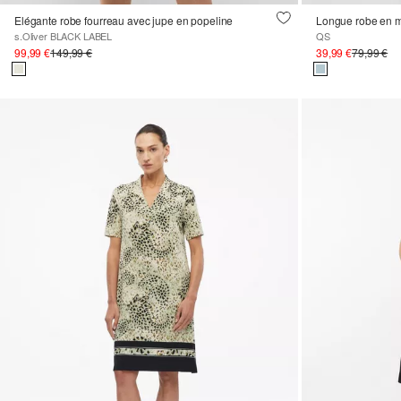
Elégante robe fourreau avec jupe en popeline
Longue robe en m
s.Oliver BLACK LABEL
QS
99,99 €
149,99 €
39,99 €
79,99 €