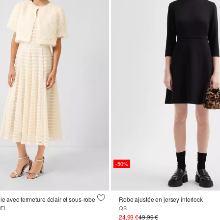
-50%
le avec fermeture éclair et sous-robe
Robe ajustée en jersey interlock
BEL
QS
24,99 €
49,99 €