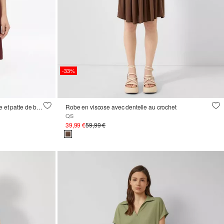
-33%
Robe structurée en jersey avec ceinture et patte de boutonnage
Robe en viscose avec dentelle au crochet
QS
39,99 €
59,99 €