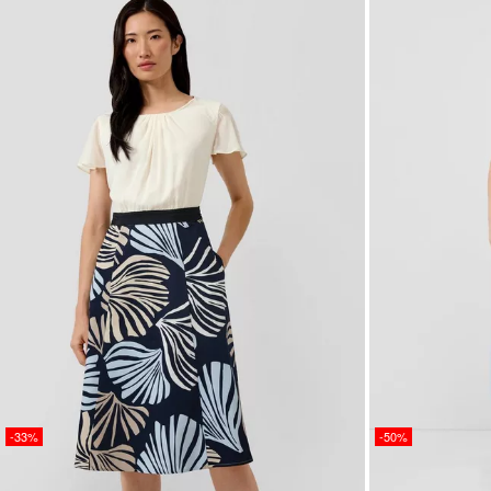
-33%
-50%