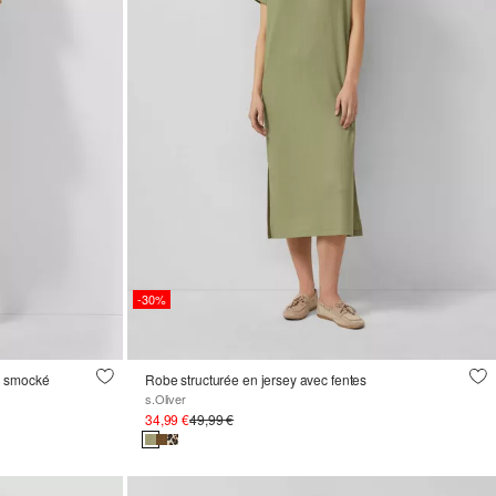
-30%
l smocké
Robe structurée en jersey avec fentes
s.Oliver
34,99 €
49,99 €