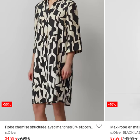
-50%
-40%
Robe chemise structurée avec manches 3/4 et poches latérales fendues
Maxi-robe en mail
s.Oliver
s.Oliver BLACK LA
34,99 €
69,99 €
89,99 €
149,99 €