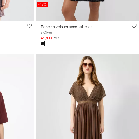
-47%
Robe en velours avec paillettes
s.Oliver
41,99 €
79,99 €