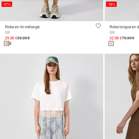
-57%
-58%
Robe en lin mélangé
Robe longue en d
QS
QS
29,99 €
69,99 €
32,99 €
79,99 €