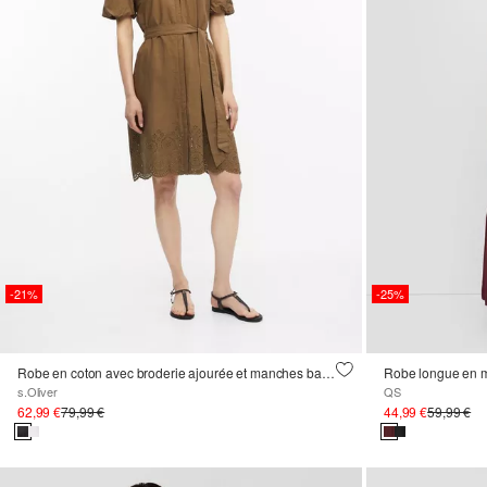
-21%
-25%
Robe en coton avec broderie ajourée et manches ballon
Robe longue en m
s.Oliver
QS
62,99 €
79,99 €
44,99 €
59,99 €