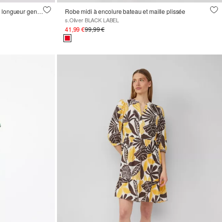
Robe en mousseline de soie à volants, longueur genou
Robe midi à encolure bateau et maille plissée
s.Oliver BLACK LABEL
41,99 €
99,99 €