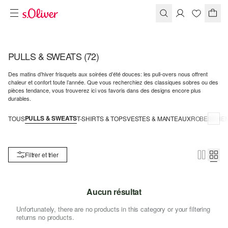
PULLS & SWEATS
(72)
Des matins d’hiver frisquets aux soirées d’été douces: les pull-overs nous offrent
chaleur et confort toute l’année. Que vous recherchiez des classiques sobres ou des
pièces tendance, vous trouverez ici vos favoris dans des designs encore plus
durables.
PULLS & SWEATS
TOUS
T-SHIRTS & TOPS
VESTES & MANTEAUX
ROBES
CHEM
Filtrer et trier
Aucun résultat
Unfortunately, there are no products in this category or your filtering
returns no products.