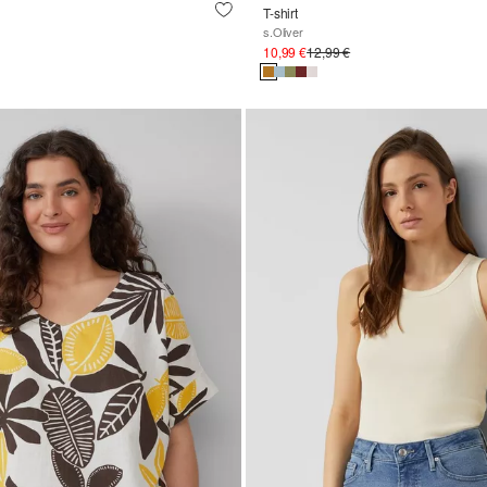
T-shirt
s.Oliver
10,99 €
12,99 €