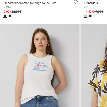
Débardeur en coton mélangé coupe Slim
Débardeur
s.Oliver
QS
9,99 €
12,99 €
14,99 €
17,99 €