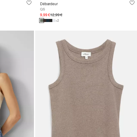
Débardeur
QS
9,99 €
12,99 €
+2