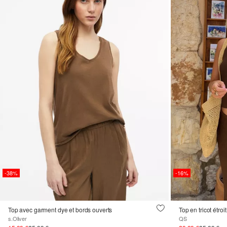
-38%
-16%
Top avec garment dye et bords ouverts
Top en tricot étro
s.Oliver
QS