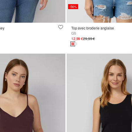
-56%
sey
Top avec broderie anglaise
QS
12,99 €
29,99 €