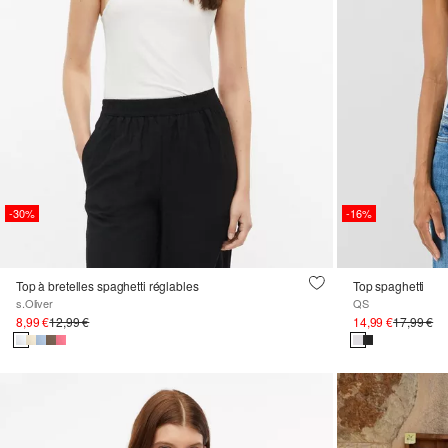
-30%
-16%
Top à bretelles spaghetti réglables
Top spaghetti
s.Oliver
QS
8,99 €
12,99 €
14,99 €
17,99 €