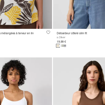
es mélangées à teneur en lin
Débardeur côtelé slim fit
s.Oliver
19,99 €