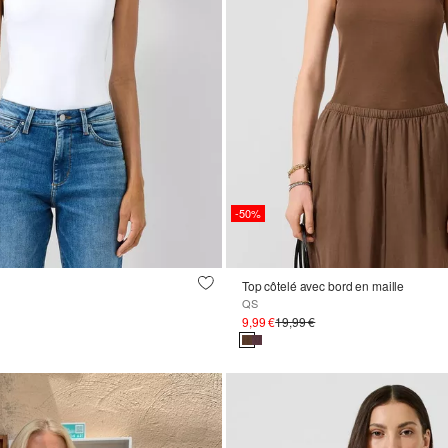
-50%
Top côtelé avec bord en maille
QS
9,99 €
19,99 €