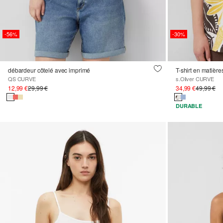
-56%
-30%
débardeur côtelé avec imprimé
T-shirt en matièr
QS CURVE
s.Oliver CURVE
12,99 €
29,99 €
34,99 €
49,99 €
DURABLE