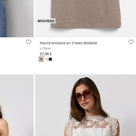
NOUVEAU
Haut à encolure en V avec broderie
s.Oliver
22,99 €