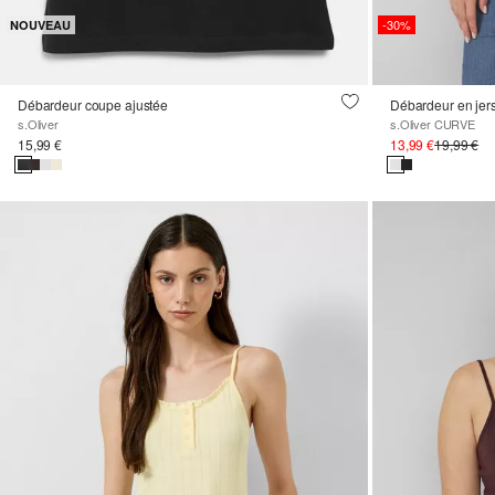
-30%
NOUVEAU
Débardeur coupe ajustée
Débardeur en jer
s.Oliver
s.Oliver CURVE
15,99 €
13,99 €
19,99 €