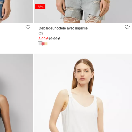
-55%
Débardeur côtelé avec imprimé
QS
8,99 €
19,99 €