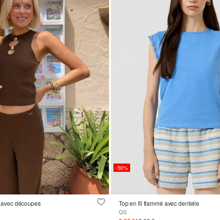
-50%
it avec découpes
Top en fil flammé avec dentelle
QS