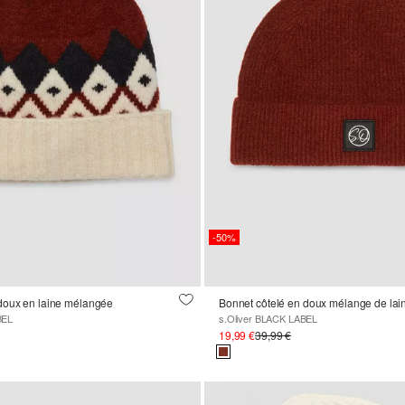
-50%
doux en laine mélangée
Bonnet côtelé en doux mélange de lai
BEL
s.Oliver BLACK LABEL
19,99 €
39,99 €