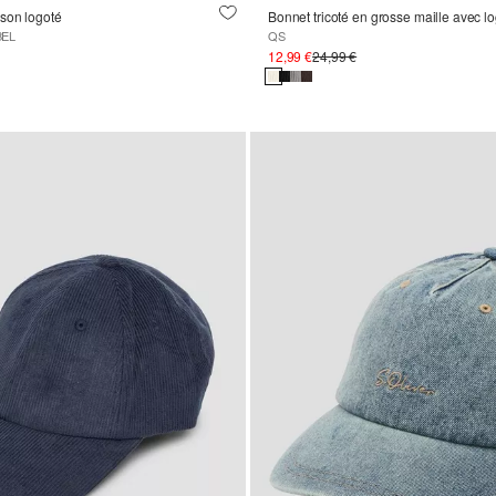
son logoté
Bonnet tricoté en grosse maille avec l
BEL
QS
12,99 €
24,99 €