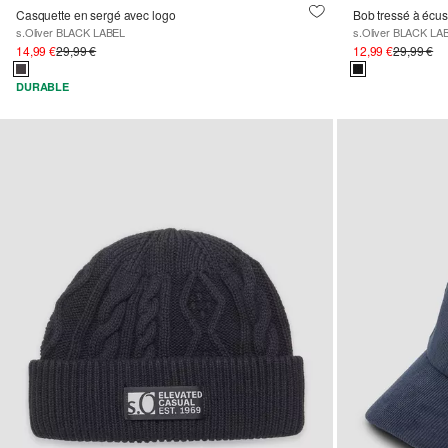
Casquette en sergé avec logo
Bob tressé à écus
s.Oliver BLACK LABEL
s.Oliver BLACK LA
14,99 €
29,99 €
12,99 €
29,99 €
DURABLE