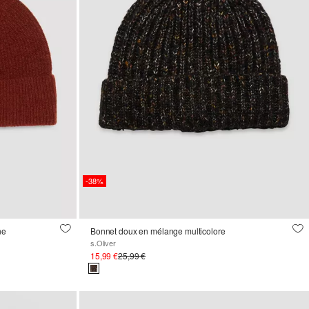
-38%
ne
Bonnet doux en mélange multicolore
s.Oliver
15,99 €
25,99 €