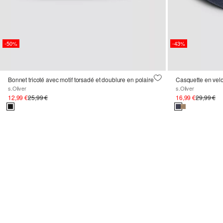
-50%
-43%
Bonnet tricoté avec motif torsadé et doublure en polaire
Casquette en velo
s.Oliver
s.Oliver
12,99 €
25,99 €
16,99 €
29,99 €