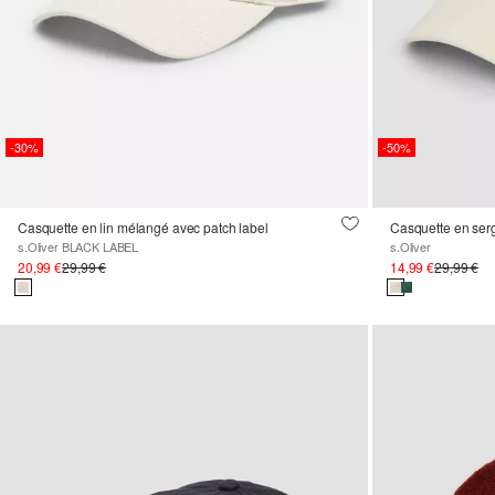
-30%
-50%
Casquette en lin mélangé avec patch label
Casquette en ser
s.Oliver BLACK LABEL
s.Oliver
20,99 €
29,99 €
14,99 €
29,99 €