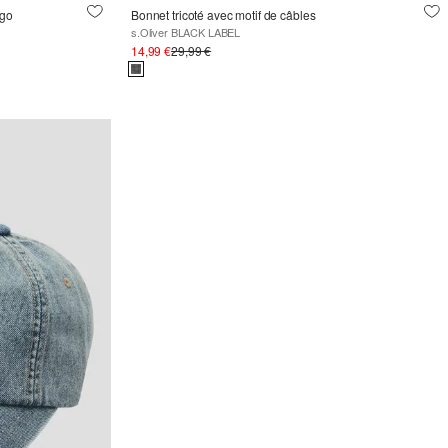
ogo
Bonnet tricoté avec motif de câbles
s.Oliver BLACK LABEL
14,99 €
29,99 €