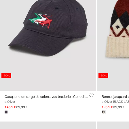
-50%
-50%
Casquette en sergé de coton avec broderie ; Collection sports d'hiver
Bonnet jacquard 
s.Oliver
s.Oliver BLACK LA
14,99 €
29,99 €
19,99 €
39,99 €