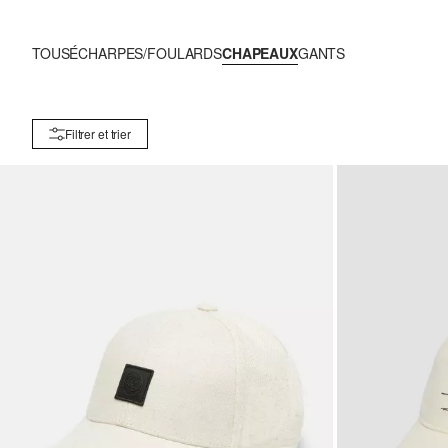
TOUS
ÉCHARPES/FOULARDS
CHAPEAUX
GANTS
Filtrer et trier