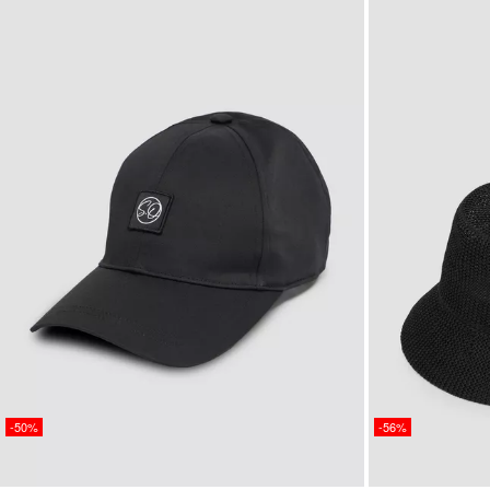
-50%
-56%