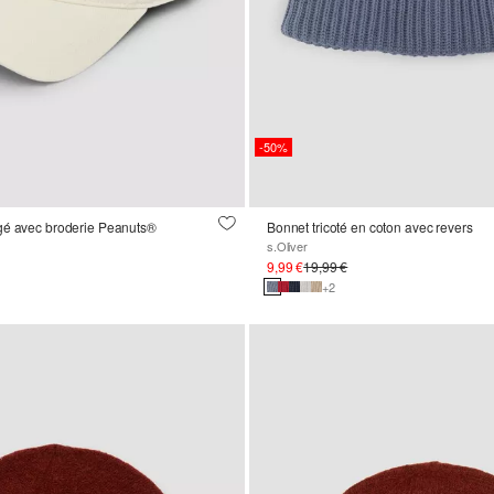
-50%
gé avec broderie Peanuts®
Bonnet tricoté en coton avec revers
s.Oliver
9,99 €
19,99 €
+2