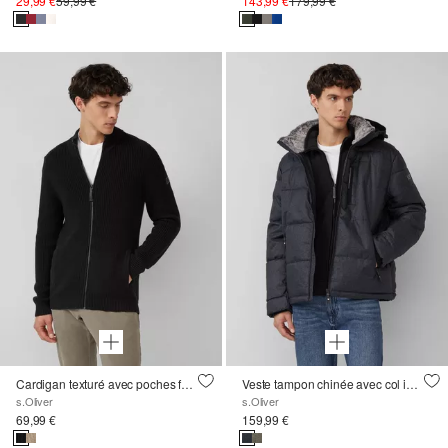
29,99 €
59,99 €
143,99 €
179,99 €
Cardigan texturé avec poches fendues et fermeture éclair
Veste tampon chinée avec col intérieur amovible en fausse fourrure
s.Oliver
s.Oliver
69,99 €
159,99 €