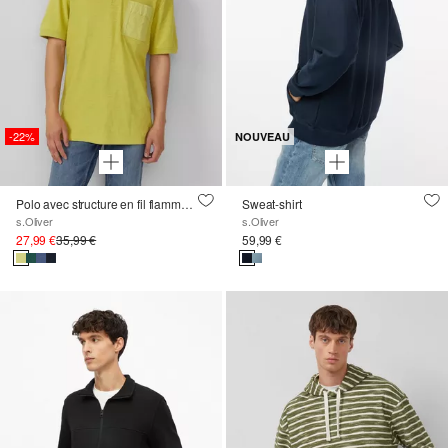
-22%
NOUVEAU
Polo avec structure en fil flamme et poche poitrine
Sweat-shirt
s.Oliver
s.Oliver
27,99 €
35,99 €
59,99 €