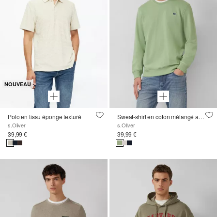
NOUVEAU
Polo en tissu éponge texturé
Sweat-shirt en coton mélangé avec col ras du cou
s.Oliver
s.Oliver
39,99 €
39,99 €