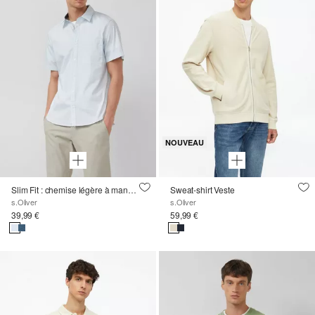
NOUVEAU
Slim Fit : chemise légère à manches courtes avec poche poitrine et imprimé
Sweat-shirt Veste
s.Oliver
s.Oliver
39,99 €
59,99 €