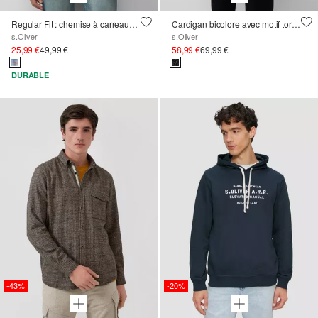
Regular Fit : chemise à carreaux de style western
Cardigan bicolore avec motif torsadé et col montant
s.Oliver
s.Oliver
25,99 €
49,99 €
58,99 €
69,99 €
DURABLE
-43%
-20%