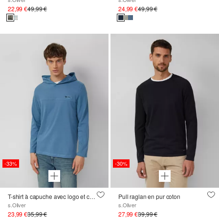
22,99 €
49,99 €
24,99 €
49,99 €
-33%
-30%
T-shirt à capuche avec logo et coutures décoratives
Pull raglan en pur coton
s.Oliver
s.Oliver
23,99 €
35,99 €
27,99 €
39,99 €