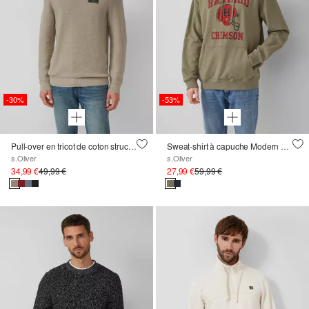
-30%
-53%
Pull-over en tricot de coton structuré
Sweat-shirt à capuche Modern Fit avec motif universitaire
s.Oliver
s.Oliver
34,99 €
49,99 €
27,99 €
59,99 €