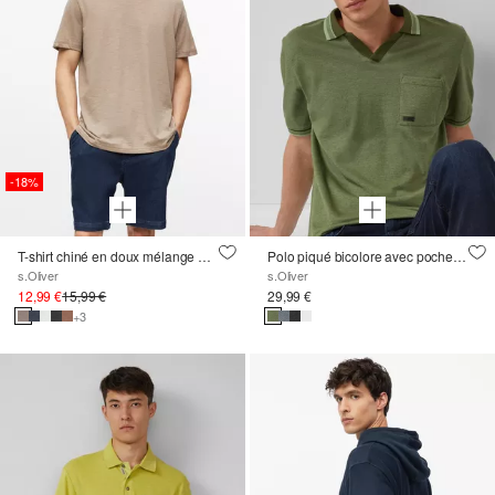
-18%
T-shirt chiné en doux mélange de coton
Polo piqué bicolore avec poche poitrine
s.Oliver
s.Oliver
12,99 €
15,99 €
29,99 €
+3