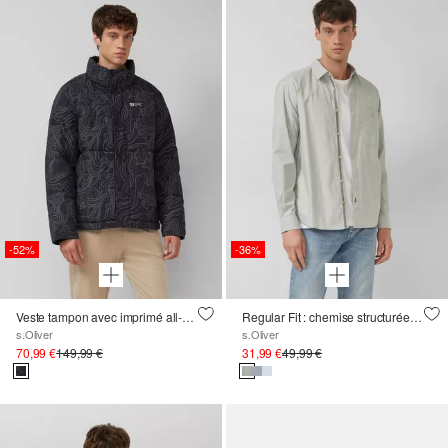
-52%
-36%
Veste tampon avec imprimé all-over et col intérieur en velours côtelé
Regular Fit : chemise structurée avec poche poitrine
s.Oliver
s.Oliver
70,99 €
149,99 €
31,99 €
49,99 €