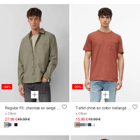
-44%
-20%
Regular Fit : chemise en sergé avec col Kent et poches poitrine
T-shirt chiné en coton mélangé avec poche poitrine
s.Oliver
s.Oliver
27,99 €
49,99 €
15,99 €
19,99 €
+3