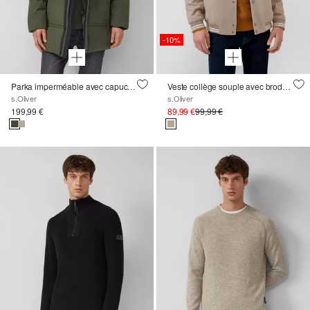
-10%
Parka imperméable avec capuche et détails sportifs
Veste collège souple avec broderie
s.Oliver
s.Oliver
199,99 €
89,99 €
99,99 €