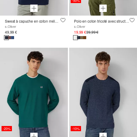
-50%
Sweat à capuche en coton mélangé avec logo imprimé
Polo en coton tricoté avec structure en fil flammé
s.Oliver
s.Oliver
49,99 €
19,99 €
39,99 €
-20%
-10%