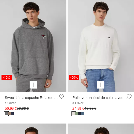
-15%
-50%
Sweatshirt à capuche Relaxed Fit avec motif Peanuts
Pull-over en tricot de coton avec mélange de structures
s.Oliver
s.Oliver
50,99 €
59,99 €
24,99 €
49,99 €