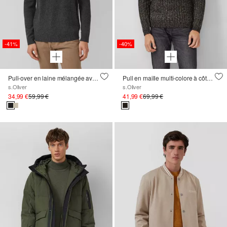
-41%
-40%
Pull-over en laine mélangée avec col montant
Pull en maille multi-colore à côtes avec col polo
s.Oliver
s.Oliver
34,99 €
59,99 €
41,99 €
69,99 €