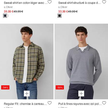
Sweat-shirt en coton léger avec structure et col polo
Sweat-shirt structuré à coupe décontractée avec patch d'étiquette
s.Oliver
s.Oliver
39,99 €
49,99 €
33,99 €
49,99 €
-54%
-50%
Regular Fit : chemise à carreaux finement structurée avec col Kent et poche poitrine
Pull à fines rayures avec col polo et poignets contrastés
s.Oliver
s.Oliver