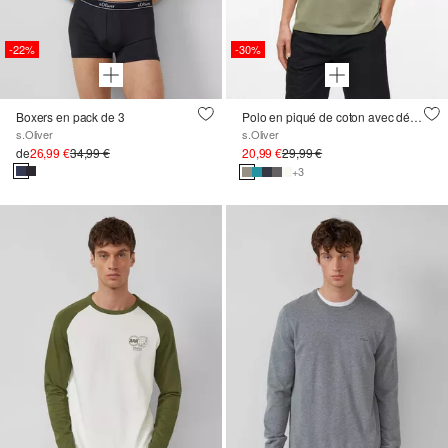
-22%
-30%
Boxers en pack de 3
Polo en piqué de coton avec détails contrastés
s.Oliver
s.Oliver
de
26,99 €
34,99 €
20,99 €
29,99 €
+3