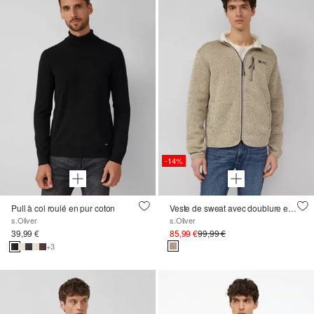
-14%
Pull à col roulé en pur coton
Veste de sweat avec doublure en peluche d'aspect tricoté
s.Oliver
s.Oliver
39,99 €
85,99 €
99,99 €
+3