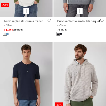
-58%
T-shirt raglan structuré à manches longues en jersey lourd
Pull-over tricoté en double paquet
s.Oliver
s.Oliver
14,99 €
35,99 €
75,99 €
-20%