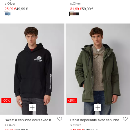
s.Oliver
s.Oliver
25,99 €
49,99 €
31,99 €
59,99 €
-50%
-20%
Sweat à capuche doux avec l'imprimé Ford® ; Discovery Channel®.
Parka déperlante avec capuche et détails sportifs
s.Oliver
s.Oliver