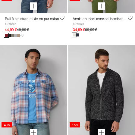
Pull à structure mixte en pur coton
Veste en tricot avec col bombardier et fermeture éclair à double sens
s.Oliver
s.Oliver
44,99 €
49,99 €
34,99 €
69,99 €
+3
-48%
-15%