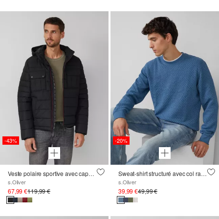
-43%
-20%
Veste polaire sportive avec capuche amovible
Sweat-shirt structuré avec col ras du cou
s.Oliver
s.Oliver
67,99 €
119,99 €
39,99 €
49,99 €