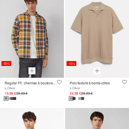
-50%
-16%
Regular Fit : chemise à boutons élastiques avec motif à carreaux
Polo texturé à bords-côtes
s.Oliver
s.Oliver
19,99 €
39,99 €
24,99 €
29,99 €