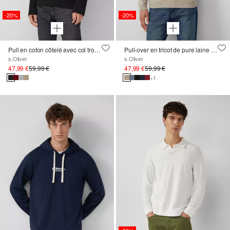
-20%
-20%
Pull en coton côtelé avec col troyer
Pull-over en tricot de pure laine d'agneau
s.Oliver
s.Oliver
47,99 €
59,99 €
47,99 €
59,99 €
+1