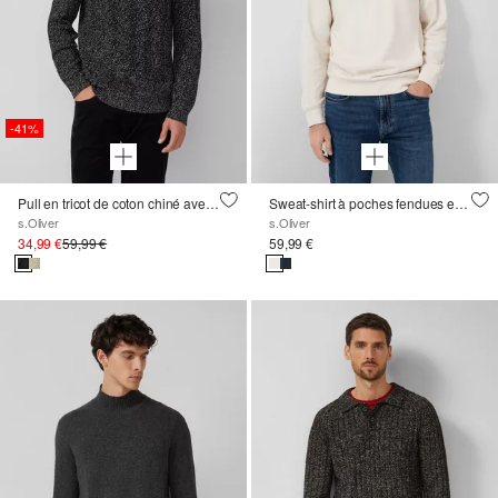
-41%
Pull en tricot de coton chiné avec motif torsadé
Sweat-shirt à poches fendues et écusson logoté
s.Oliver
s.Oliver
34,99 €
59,99 €
59,99 €