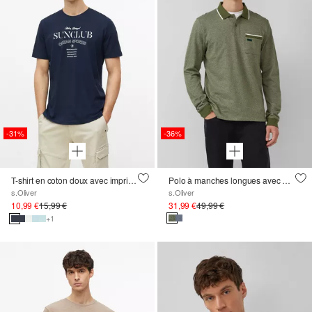
-31%
-36%
T-shirt en coton doux avec imprimé sur le devant
Polo à manches longues avec poignets, aspect mélangé
s.Oliver
s.Oliver
10,99 €
15,99 €
31,99 €
49,99 €
+1