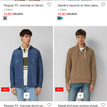
Regular Fit : chemise en flanelle avec col boutonné
Sweat à capuche en tissu sweat avec broderie
s.Oliver
s.Oliver
33,99 €
59,99 €
39,99 €
49,99 €
-48%
-46%
Regular Fit : chemise denim en pur coton
Sweat-shirt avec poches et patch d'étiquette