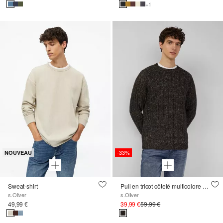
+1
-33%
NOUVEAU
Sweat-shirt
Pull en tricot côtelé multicolore en coton mélangé
s.Oliver
s.Oliver
49,99 €
39,99 €
59,99 €