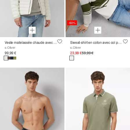
-60%
Veste matelassée chaude avec col montant et poche intérieure
Sweat-shirt en coton avec col polo et patte de boutonnage
s.Oliver
s.Oliver
99,99 €
23,99 €
59,99 €