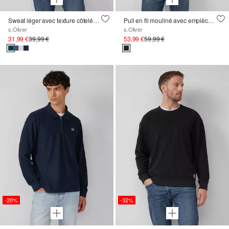
Sweat léger avec texture côtelée et logo
Pull en fil mouliné avec empiècements aux épaules
s.Oliver
s.Oliver
31,99 €
39,99 €
53,99 €
59,99 €
-20%
-32%