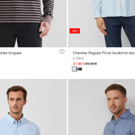
-36%
nches longues
Chemise Regular Fit col boutonné dou
s.Oliver
31,99 €
49,99 €