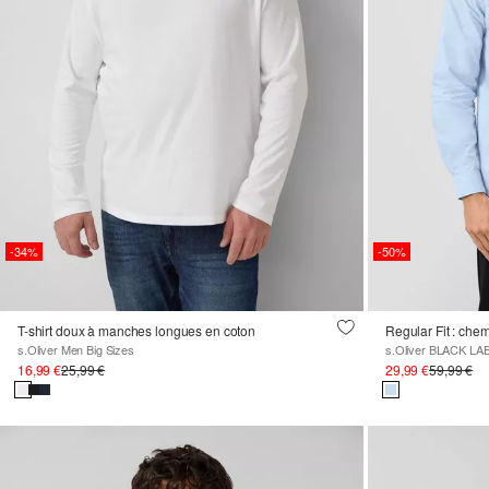
-34%
-50%
T-shirt doux à manches longues en coton
s.Oliver Men Big Sizes
s.Oliver BLACK LA
16,99 €
25,99 €
29,99 €
59,99 €