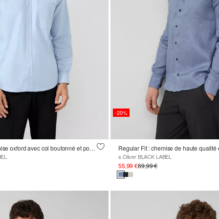
-20%
Regular Fit : chemise oxford avec col boutonné et poche poitrine
Regular Fit : chemise de haute qualité 
BEL
s.Oliver BLACK LABEL
55,99 €
69,99 €