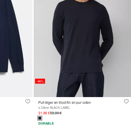
-46%
Pull léger en tricot fin en pur coton
s.Oliver BLACK LABEL
31,99 €
59,99 €
DURABLE