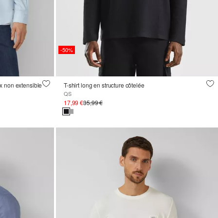
-50%
x non extensible
T-shirt long en structure côtelée
QS
17,99 €
35,99 €