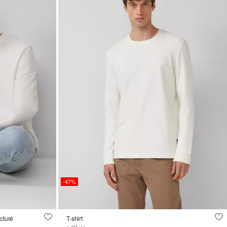
-47%
cturé
T-shirt