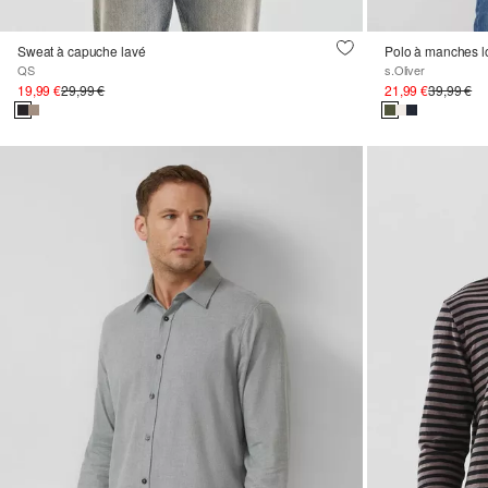
Sweat à capuche lavé
QS
s.Oliver
19,99 €
29,99 €
21,99 €
39,99 €