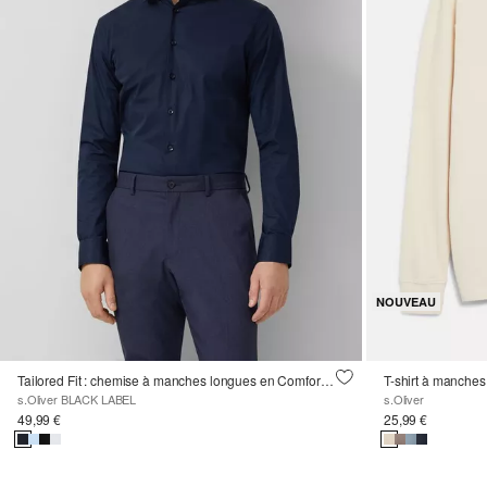
NOUVEAU
Tailored Fit : chemise à manches longues en Comfortstretch
T-shirt à manches
s.Oliver BLACK LABEL
s.Oliver
49,99 €
25,99 €