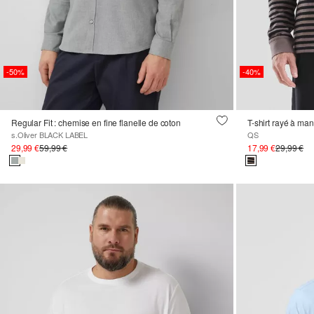
-50%
-40%
Regular Fit : chemise en fine flanelle de coton
T-shirt rayé à ma
s.Oliver BLACK LABEL
QS
29,99 €
59,99 €
17,99 €
29,99 €