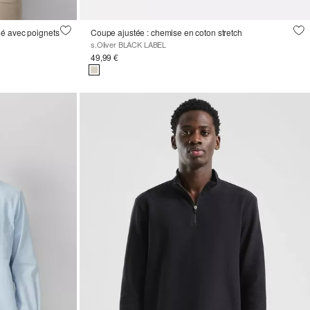
é avec poignets
Coupe ajustée : chemise en coton stretch
s.Oliver BLACK LABEL
49,99 €