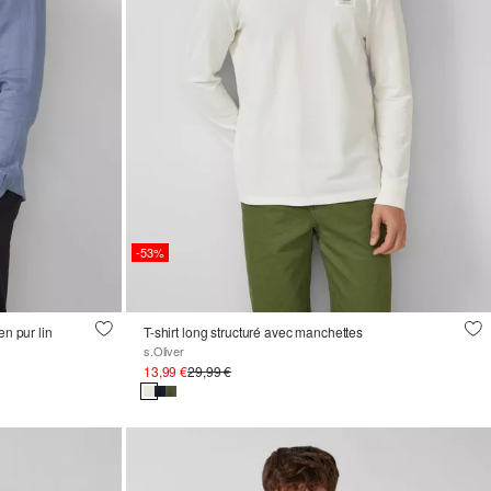
-53%
en pur lin
T-shirt long structuré avec manchettes
s.Oliver
13,99 €
29,99 €