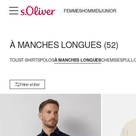
FEMMES
HOMMES
JUNIOR
À MANCHES LONGUES
(52)
TOUS
T-SHIRTS
POLOS
À MANCHES LONGUES
CHEMISES
PULL-
Filtrer et trier