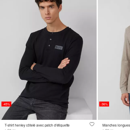
-45%
-36%
T-shirt henley côtelé avec patch d'étiquette
Manches longues s