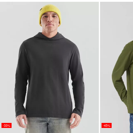
-33%
-45%