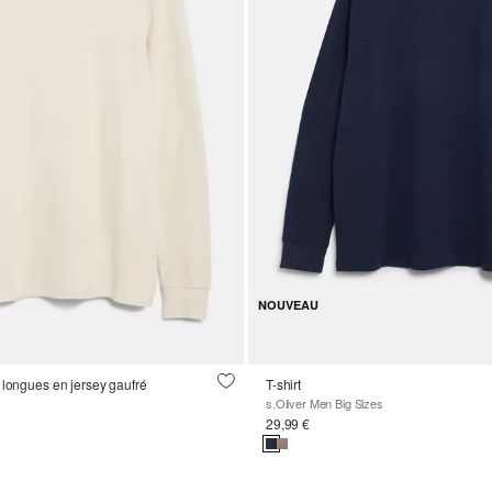
NOUVEAU
 longues en jersey gaufré
T-shirt
s.Oliver Men Big Sizes
29,99 €