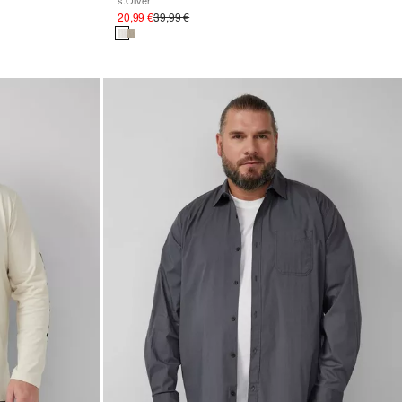
s.Oliver
20,99 €
39,99 €