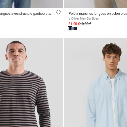
Polo à manches longues avec structure gaufrée et patch logo
Polo à manches longues en coton piqu
s.Oliver Men Big Sizes
31,99 €
49,99 €