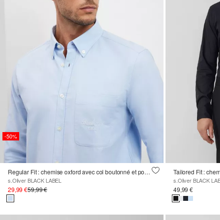
-50%
Regular Fit : chemise oxford avec col boutonné et poche poitrine
s.Oliver BLACK LABEL
s.Oliver BLACK LA
29,99 €
59,99 €
49,99 €