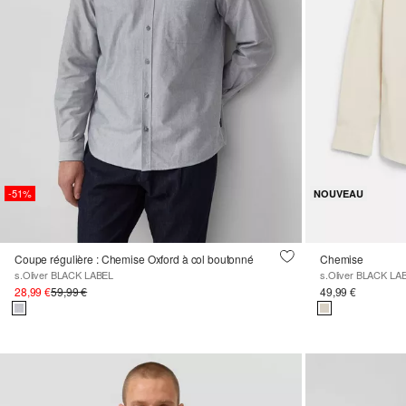
-51%
NOUVEAU
Coupe régulière : Chemise Oxford à col boutonné
Chemise
s.Oliver BLACK LABEL
s.Oliver BLACK LA
28,99 €
59,99 €
49,99 €