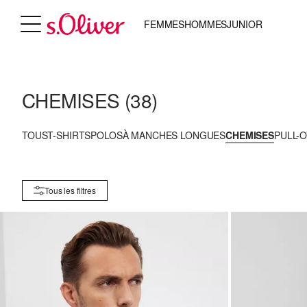
FEMMES
HOMMES
JUNIOR
CHEMISES
(38)
TOUS
T-SHIRTS
POLOS
À MANCHES LONGUES
CHEMISES
PULL-
Tous les filtres