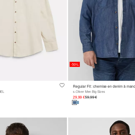
-50%
BEL
s.Oliver Men Big Sizes
29,99 €
59,99 €