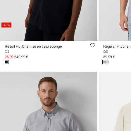
-46%
Resort Fit : Chemise en tissu éponge
Regular Fit : che
QS
QS
26,99 €
49,99 €
39,99 €