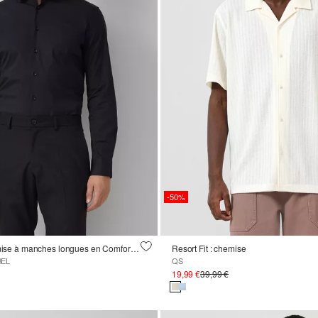
-50%
Tailored Fit : chemise à manches longues en Comfortstretch
Resort Fit : chemise
BEL
QS
19,99 €
39,99 €