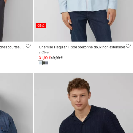
-36%
Tailored Fit : chemise structurée à manches courtes en coton stretch
Chemise Regular Fit col boutonné doux non extensible
s.Oliver
31,99 €
49,99 €