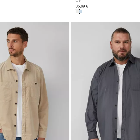
QS
35,99 €