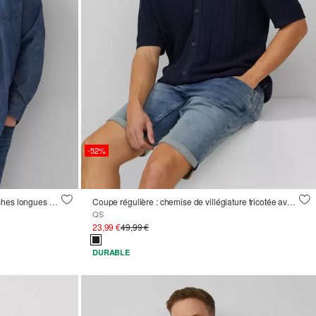
-52%
Regular Fit : chemise en denim à manches longues en pur coton
Coupe régulière : chemise de villégiature tricotée avec structure
QS
23,99 €
49,99 €
DURABLE