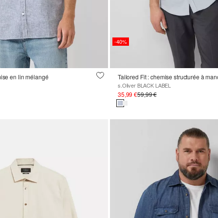
-40%
mise en lin mélangé
s.Oliver BLACK LABEL
35,99 €
59,99 €