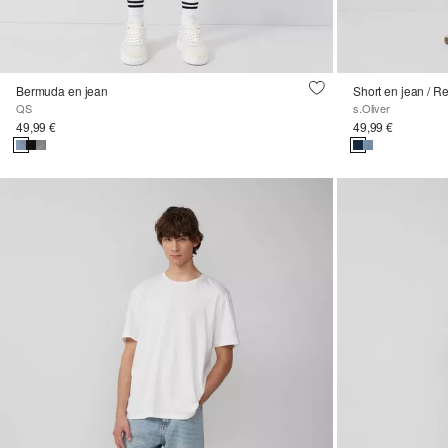
Bermuda en jean
Short en jean / R
QS
s.Oliver
49,99 €
49,99 €