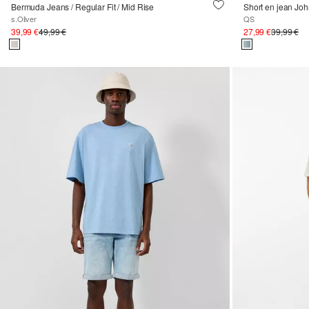
Bermuda Jeans / Regular Fit / Mid Rise
Short en jean John
s.Oliver
QS
39,99 €
49,99 €
27,99 €
39,99 €