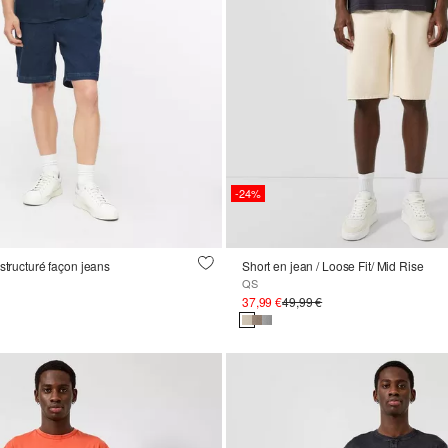
-24%
structuré façon jeans
Short en jean / Loose Fit/ Mid Rise
QS
37,99 €
49,99 €