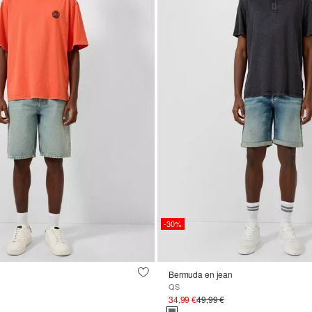
-30%
Bermuda en jean
QS
34,99 €
49,99 €