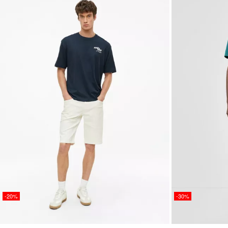
-20%
-30%