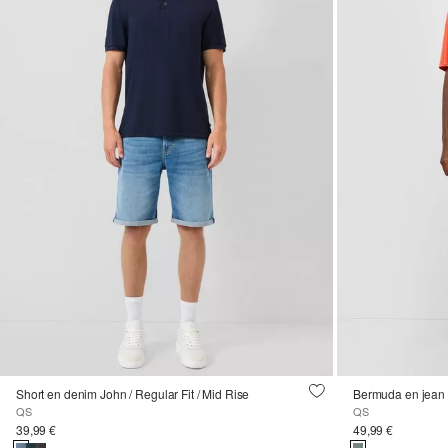
Short en denim John / Regular Fit / Mid Rise
Bermuda en jean
QS
QS
39,99 €
49,99 €