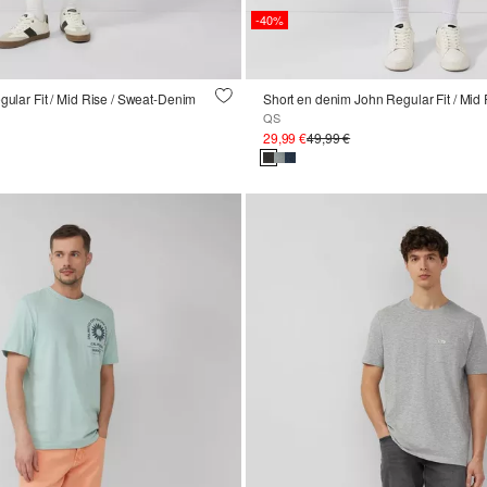
-40%
egular Fit / Mid Rise / Sweat-Denim
Short en denim John Regular Fit / Mid 
QS
29,99 €
49,99 €