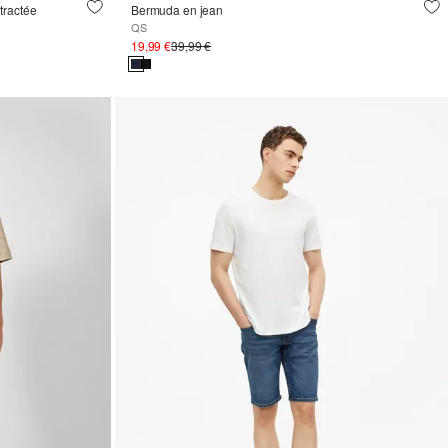
tractée
Bermuda en jean
QS
19,99 €
39,99 €