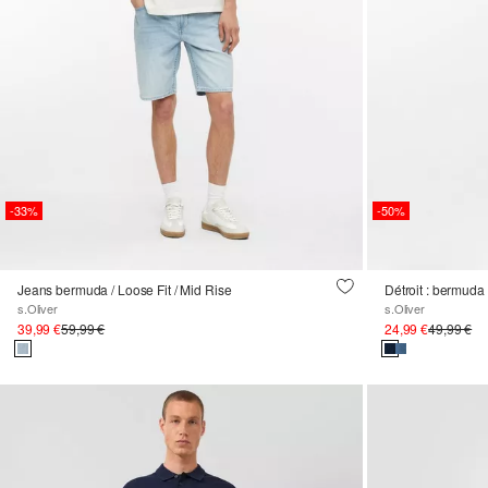
-33%
-50%
Jeans bermuda / Loose Fit / Mid Rise
Détroit : bermuda 
s.Oliver
s.Oliver
39,99 €
59,99 €
24,99 €
49,99 €