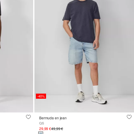
-40%
Bermuda en jean
QS
29,99 €
49,99 €