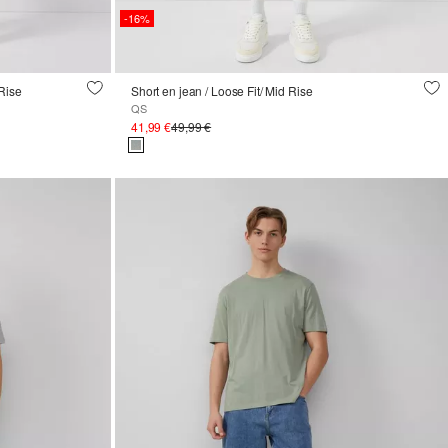
-16%
Rise
Short en jean / Loose Fit/ Mid Rise
QS
41,99 €
49,99 €