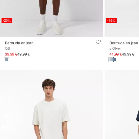
-20%
-16%
Bermuda en jean
QS
s.Oliver
39,99 €
49,99 €
41,99 €
49,99 €