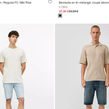
 / Regular Fit / Mid Rise
Bermuda en lin mélangé, coupe décon
s.Oliver
35,99 €
59,99 €