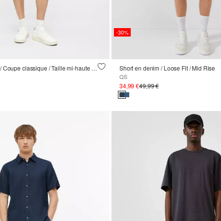
-30%
Bermuda en jean / Coupe classique / Taille mi-haute / Avec revers
Short en denim / Loose Fit / Mid Rise
QS
34,99 €
49,99 €