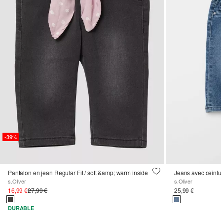
-39%
Pantalon en jean Regular Fit / soft &amp; warm inside
Jeans avec ceintu
s.Oliver
s.Oliver
16,99 €
27,99 €
25,99 €
DURABLE