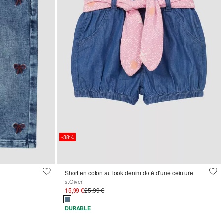
-38%
Short en coton au look denim doté d’une ceinture
s.Oliver
15,99 €
25,99 €
DURABLE