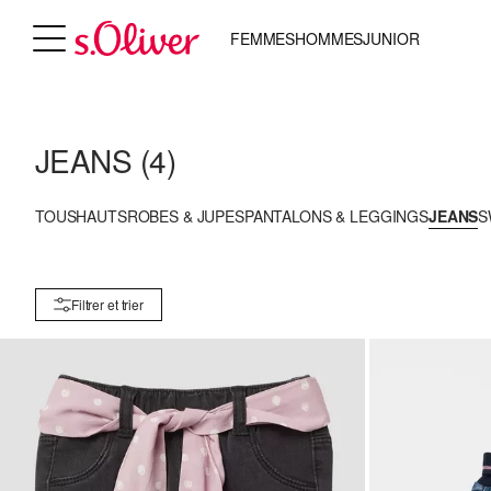
FEMMES
HOMMES
JUNIOR
JEANS
(4)
TOUS
HAUTS
ROBES & JUPES
PANTALONS & LEGGINGS
JEANS
S
Filtrer et trier