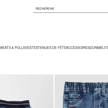
WEATS & PULLS
VESTES
TENUES DE FÊTE
ACCESSOIRES
DURABILIT