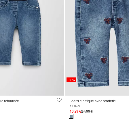
-39%
re retournée
Jeans élastique avec broderie
s.Oliver
16,99 €
27,99 €