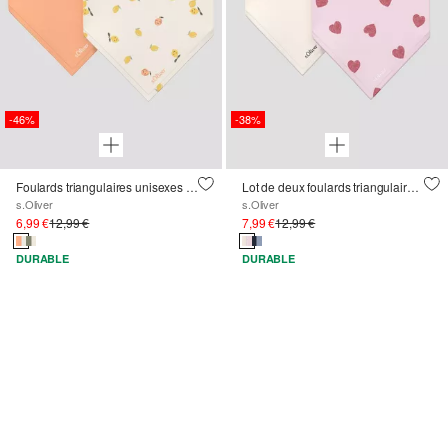
-46%
-38%
Foulards triangulaires unisexes en pack de deux
Lot de deux foulards triangulaires unisexes avec boutons-pression
s.Oliver
s.Oliver
6,99 €
12,99 €
7,99 €
12,99 €
DURABLE
DURABLE