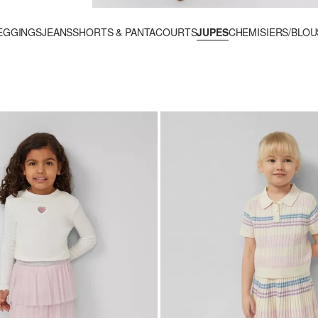
LEGGINGS
JEANS
SHORTS & PANTACOURTS
JUPES
CHEMISIERS/BLOU