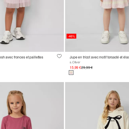
-46%
sh avec fronces et paillettes
Jupe en tricot avec motif torsadé et élas
s.Oliver
15,99 €
29,99 €