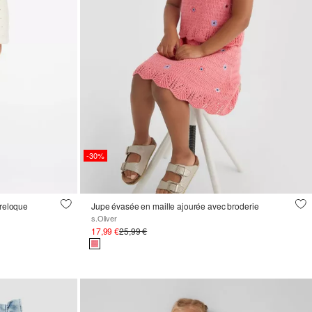
-30%
breloque
Jupe évasée en maille ajourée avec broderie
s.Oliver
17,99 €
25,99 €