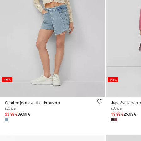
-15%
-23%
Short en jean avec bords ouverts
s.Oliver
s.Oliver
33,99 €
39,99 €
19,99 €
25,99 €