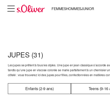
FEMMES
HOMMES
JUNIOR
JUPES
(31)
Les jupes se prêtent à tous les styles. Une jupe en jean classique s’accorde av
tandis qu’une jupe en viscose colorée se marie parfaitement à un chemisier uni
côtelé : vous trouverez ici des jupes pour filles, confectionnées en matières con
Enfants (2-9 ans)
Teens (9-16 