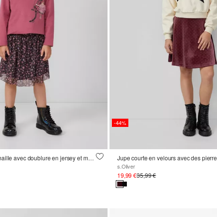
-44%
Jupe évasée en maille avec doublure en jersey et motif floral
Jupe courte en velours avec des pierres
s.Oliver
19,99 €
35,99 €