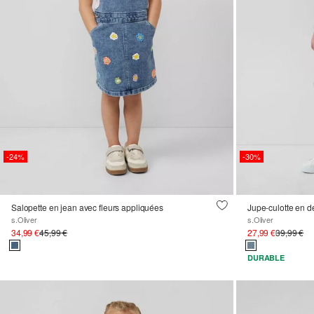
-24%
-30%
Salopette en jean avec fleurs appliquées
Jupe-culotte en d
s.Oliver
s.Oliver
34,99 €
45,99 €
27,99 €
39,99 €
DURABLE