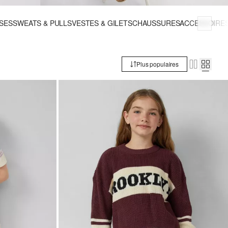
SES
SWEATS & PULLS
VESTES & GILETS
CHAUSSURES
ACCESSOIRE
Plus populaires