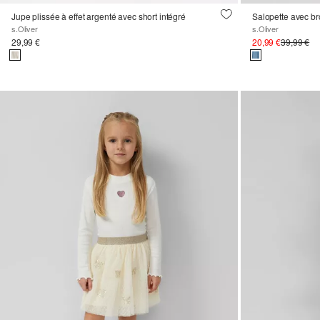
Jupe plissée à effet argenté avec short intégré
Salopette avec br
s.Oliver
s.Oliver
29,99 €
20,99 €
39,99 €