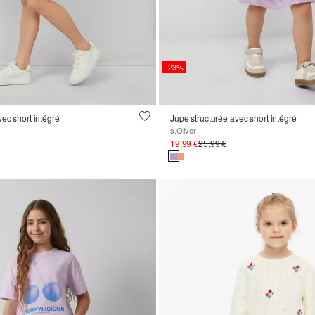
-23%
vec short intégré
Jupe structurée avec short intégré
s.Oliver
19,99 €
25,99 €