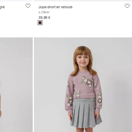
gré
Jupe-short en velours
s.Oliver
35,99 €