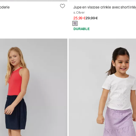
oderie
Jupe en viscose crinkle avec short inté
s.Oliver
25,99 €
29,99 €
DURABLE