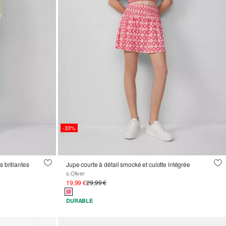
-33%
 brillantes
Jupe courte à détail smocké et culotte intégrée
s.Oliver
19,99 €
29,99 €
DURABLE