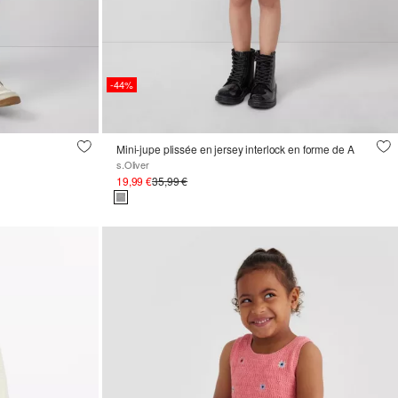
-44%
Mini-jupe plissée en jersey interlock en forme de A
s.Oliver
19,99 €
35,99 €