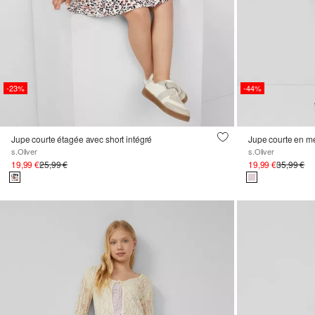
-23%
-44%
Jupe courte étagée avec short intégré
Jupe courte en me
s.Oliver
s.Oliver
19,99 €
25,99 €
19,99 €
35,99 €