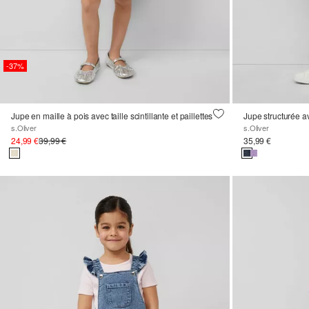
-37%
Jupe en maille à pois avec taille scintillante et paillettes
Jupe structurée a
s.Oliver
s.Oliver
24,99 €
39,99 €
35,99 €