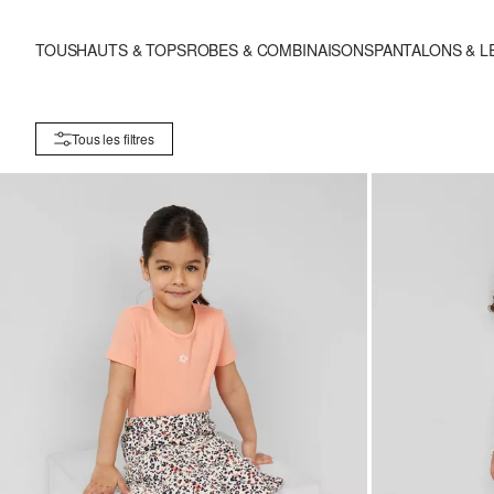
TOUS
HAUTS & TOPS
ROBES & COMBINAISONS
PANTALONS & 
Tous les filtres