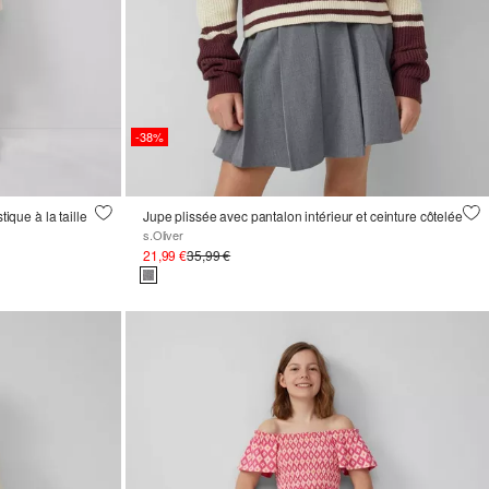
-38%
tique à la taille
Jupe plissée avec pantalon intérieur et ceinture côtelée
s.Oliver
21,99 €
35,99 €