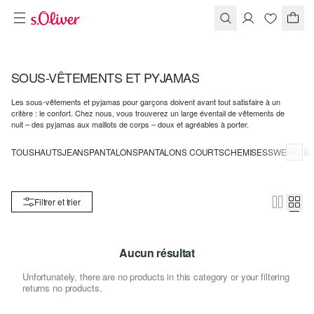
SOUS-VÊTEMENTS ET PYJAMAS
Les sous-vêtements et pyjamas pour garçons doivent avant tout satisfaire à un
critère : le confort. Chez nous, vous trouverez un large éventail de vêtements de
nuit – des pyjamas aux maillots de corps – doux et agréables à porter.
TOUS
HAUTS
JEANS
PANTALONS
PANTALONS COURTS
CHEMISES
SWEATS & 
Filtrer et trier
Aucun résultat
Unfortunately, there are no products in this category or your filtering
returns no products.