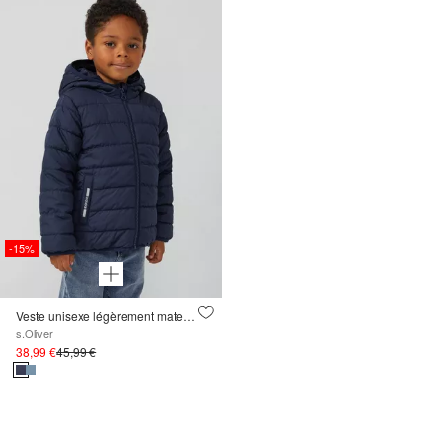
-15%
Veste unisexe légèrement matelassée avec capuche fixe
s.Oliver
38,99 €
45,99 €