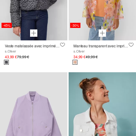
-45%
-30%
Veste matelassée avec imprimé Léo et doublure en polaire veloutée
Manteau transparent avec imprimé all-over
s.Oliver
s.Oliver
43,99 €
79,99 €
34,99 €
49,99 €