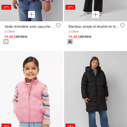
-37%
-37%
Veste réversible avec capuche, motif animalier et fausse fourrure
Manteau ample et douillet en fourrure
s.Oliver
s.Oliver
55,99 €
89,99 €
55,99 €
89,99 €
-30%
-24%