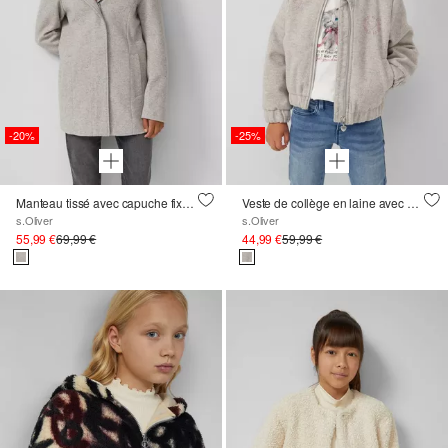
-20%
-25%
Manteau tissé avec capuche fixe et patte de boutonnage dissimulée
Veste de collège en laine avec broderie
s.Oliver
s.Oliver
55,99 €
69,99 €
44,99 €
59,99 €