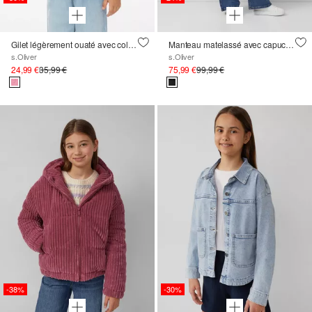
Gilet légèrement ouaté avec col montant et motif floral
Manteau matelassé avec capuche fixe et lettrage
s.Oliver
s.Oliver
24,99 €
35,99 €
75,99 €
99,99 €
-38%
-30%