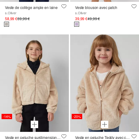
Veste de collège ample en laine
Veste blouson avec patch
s.Oliver
s.Oliver
58,99 €
69,99 €
39,99 €
49,99 €
-14%
-20%
Veste en peluche surdimensionnée avec fermeture éclair et capuche
Veste en peluche Teddy avec capuche