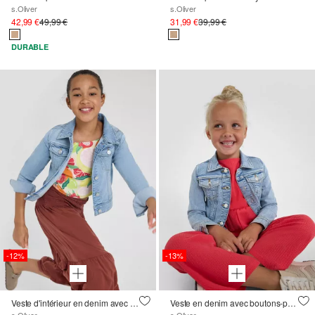
s.Oliver
s.Oliver
42,99 €
49,99 €
31,99 €
39,99 €
DURABLE
-12%
-13%
Veste d'intérieur en denim avec délavage et effet usé
Veste en denim avec boutons-pression
s.Oliver
s.Oliver