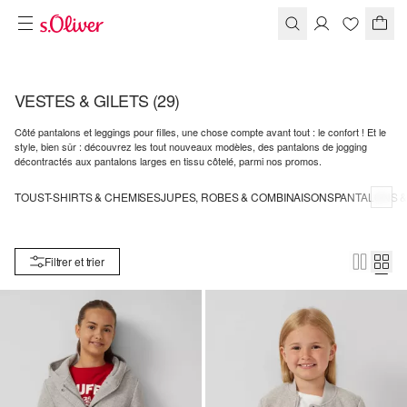
VESTES & GILETS
(29)
Côté pantalons et leggings pour filles, une chose compte avant tout : le confort ! Et le
style, bien sûr : découvrez les tout nouveaux modèles, des pantalons de jogging
décontractés aux pantalons larges en tissu côtelé, parmi nos promos.
TOUS
T-SHIRTS & CHEMISES
JUPES, ROBES & COMBINAISONS
PANTALONS &
Filtrer et trier