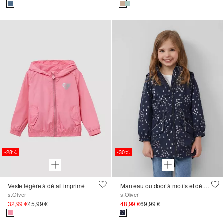
-28%
-30%
Veste légère à détail imprimé
Manteau outdoor à motifs et détails réfléchissants décoratifs
s.Oliver
s.Oliver
32,99 €
45,99 €
48,99 €
69,99 €