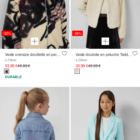
-32%
-38%
Veste oversize douillette en peluche avec impression graffiti
Veste doublée en peluche Teddy avec fil scintillant
s.Oliver
s.Oliver
33,99 €
49,99 €
30,99 €
49,99 €
DURABLE