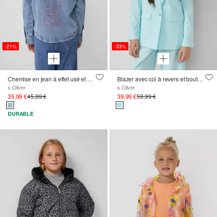
-21%
-33%
Chemise en jean à effet usé et broderie
Blazer avec col à revers et bouton bijou
s.Oliver
s.Oliver
35,99 €
45,99 €
39,99 €
59,99 €
DURABLE