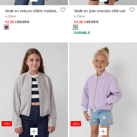
Veste en velours côtelé matelassé avec capuche
Veste en jean oversize effet usé
s.Oliver
s.Oliver
42,99 €
69,99 €
34,99 €
49,99 €
DURABLE
-15%
-20%