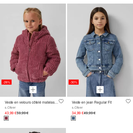
-26%
-30%
Veste en velours côtelé matelassé avec doublure en polaire
Veste en jean Regular Fit
s.Oliver
s.Oliver
43,99 €
59,99 €
34,99 €
49,99 €