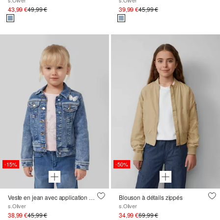
43,99 €
49,99 €
39,99 €
45,99 €
-15%
-50%
Veste en jean avec application et effet usé
Blouson à détails zippés
s.Oliver
s.Oliver
38,99 €
45,99 €
34,99 €
69,99 €