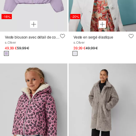
-16%
-20%
Veste blouson avec détail de couture
Veste en sergé élastique
s.Oliver
s.Oliver
49,99 €
59,99 €
39,99 €
49,99 €