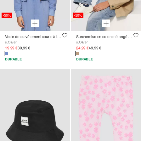
-50%
-50%
Veste de survêtement courte à la coupe ample, teintée dans la masse
Surchemise en coton mélangé avec logo appliqué et poches plaquées
s.Oliver
s.Oliver
19,99 €
39,99 €
24,99 €
49,99 €
DURABLE
DURABLE