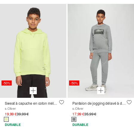
-50%
-50%
Sweat à capuche en coton mélangé avec détails imprimés
Pantalon de jogging délavé à détails imprimés
s.Oliver
s.Oliver
19,99 €
39,99 €
17,99 €
35,99 €
DURABLE
DURABLE