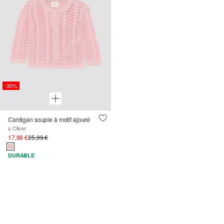
-30%
Cardigan souple à motif ajouré
s.Oliver
17,99 €
25,99 €
DURABLE