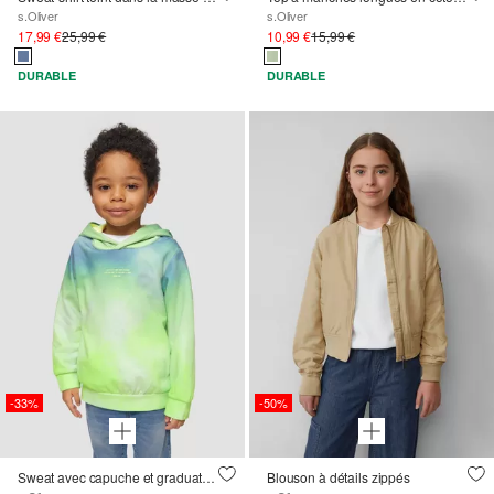
s.Oliver
s.Oliver
17,99 €
25,99 €
10,99 €
15,99 €
DURABLE
DURABLE
-33%
-50%
Sweat avec capuche et graduation des couleurs
Blouson à détails zippés