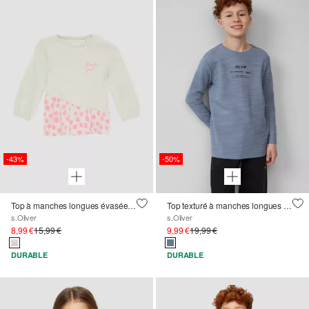
-43%
-50%
Top à manches longues évasées avec bordures à motifs
Top texturé à manches longues avec impression sur le devant
s.Oliver
s.Oliver
8,99 €
15,99 €
9,99 €
19,99 €
DURABLE
DURABLE