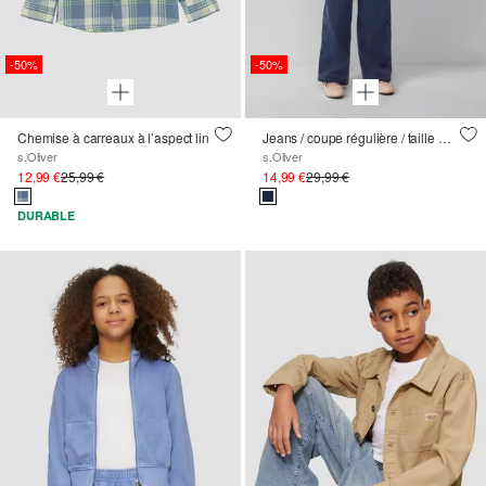
-50%
-50%
Chemise à carreaux à l’aspect lin
Jeans / coupe régulière / taille moyenne / jambe large
s.Oliver
s.Oliver
12,99 €
25,99 €
14,99 €
29,99 €
DURABLE