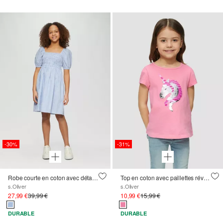
-30%
-31%
Robe courte en coton avec détails smockés et manches bouffantes
Top en coton avec paillettes réversibles
s.Oliver
s.Oliver
27,99 €
39,99 €
10,99 €
15,99 €
DURABLE
DURABLE