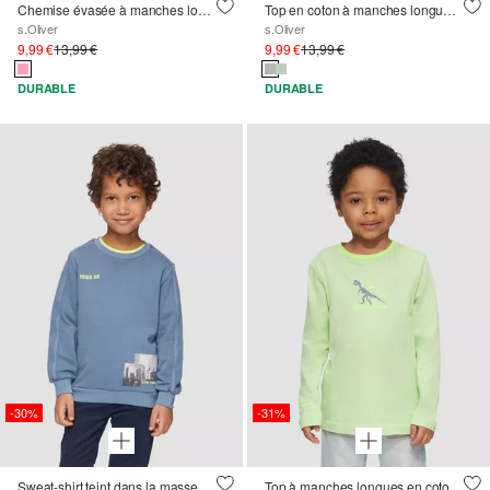
Chemise évasée à manches longues avec imprimé pailleté et manches bouffantes
Top en coton à manches longues avec impression 3D sur le devant
s.Oliver
s.Oliver
9,99 €
13,99 €
9,99 €
13,99 €
DURABLE
DURABLE
-30%
-31%
Sweat-shirt teint dans la masse avec impression sur le devant
Top à manches longues en coton avec un imprimé et des détails contrastés