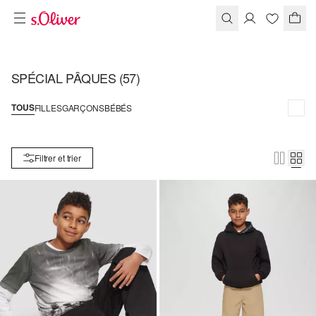
SPÉCIAL PÂQUES
(57)
TOUS
FILLES
GARÇONS
BÉBÉS
Filtrer et trier