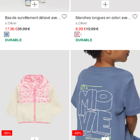
Bas de survêtement délavé avec jambe large et ceinture haute
Manches longues en coton avec impression sur le devant et ourlet roulé
s.Oliver
s.Oliver
17,99 €
35,99 €
8,99 €
13,99 €
DURABLE
DURABLE
-30%
-43%