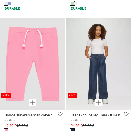
DURABLE
DURABLE
-31%
-37%
Bas de survêtement en coton doux et extensible avec taille élastiquée
Jeans / coupe régulière / taille haute / jambe large
s.Oliver
s.Oliver
10,99 €
15,99 €
24,99 €
39,99 €