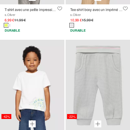
T-shirt avec une petite impression sur la poitrine
Tee-shirt boxy avec un imprimé en silicone
s.Oliver
s.Oliver
6,99 €
11,99 €
10,99 €
15,99 €
DURABLE
DURABLE
-42%
-22%