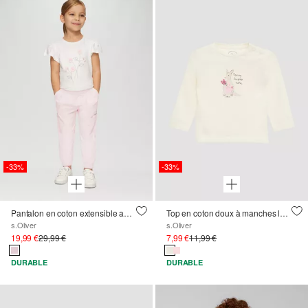
-33%
-33%
Pantalon en coton extensible avec poches plaquées et taille élastiquée
Top en coton doux à manches longues avec un imprimé scintillant sur le devant
s.Oliver
s.Oliver
19,99 €
29,99 €
7,99 €
11,99 €
DURABLE
DURABLE