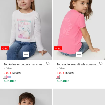
-28%
-43%
Top A-line en coton à manches longues
Top ample avec détails noués et imprimé au dos
s.Oliver
s.Oliver
9,99 €
13,99 €
8,99 €
15,99 €
DURABLE
DURABLE