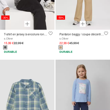
-30%
-50%
T-shirt en jersey à encolure ronde et imprimé all-over
Pantalon baggy / coupe décontractée / taille moyenne / jambe large
s.Oliver
s.Oliver
15,99 €
22,99 €
22,99 €
45,99 €
DURABLE
DURABLE