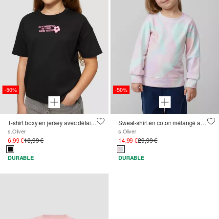
-50%
-50%
T-shirt boxy en jersey avec détails imprimés
Sweat-shirt en coton mélangé avec graduation de couleur et impression sur le devant
s.Oliver
s.Oliver
6,99 €
13,99 €
14,99 €
29,99 €
DURABLE
DURABLE