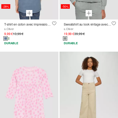
-28%
-50%
T-shirt en coton avec impression au dos
Sweatshirt au look vintage avec impression de photos
s.Oliver
s.Oliver
9,99 €
13,99 €
19,99 €
39,99 €
DURABLE
DURABLE