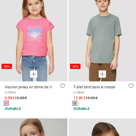
-28%
-30%
Haut en jersey en forme de V
T-shirt teint dans la masse
s.Oliver
s.Oliver
9,99 €
13,99 €
13,99 €
19,99 €
DURABLE
DURABLE