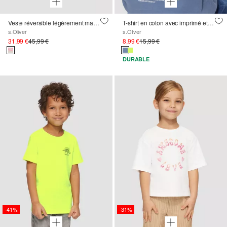
Veste réversible légèrement matelassée avec matelassage et peluche nounours
T-shirt en coton avec imprimé et dos allongé
s.Oliver
s.Oliver
31,99 €
45,99 €
8,99 €
15,99 €
DURABLE
-41%
-31%