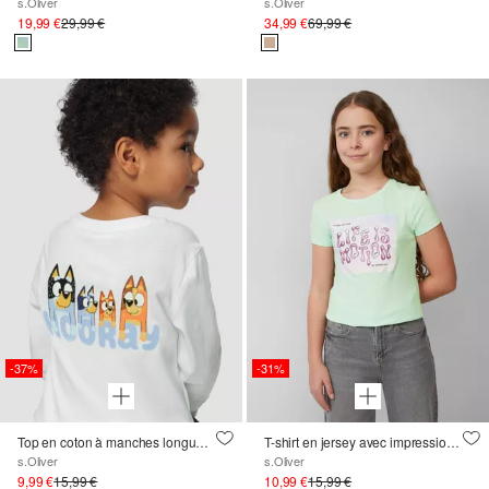
s.Oliver
s.Oliver
19,99 €
29,99 €
34,99 €
69,99 €
-37%
-31%
Top en coton à manches longues avec imprimé Bluey
T-shirt en jersey avec impression en silicone
s.Oliver
s.Oliver
9,99 €
15,99 €
10,99 €
15,99 €