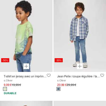
-50%
-30%
T-shirt en jersey avec un imprimé all-over
Jean Pelle / coupe régulière / taille moyenne / jambe droite / clous de couleur néon
s.Oliver
s.Oliver
9,99 €
19,99 €
20,99 €
29,99 €
DURABLE