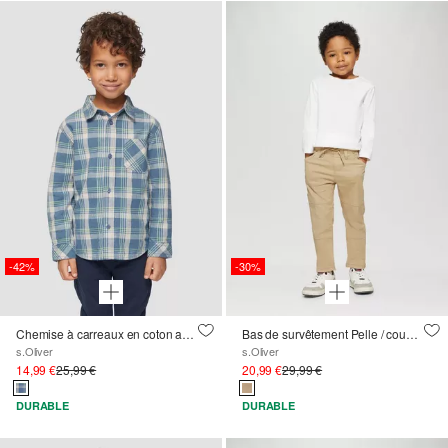
-42%
-30%
Chemise à carreaux en coton aspect lin
Bas de survêtement Pelle / coupe régulière / taille moyenne / jambe droite
s.Oliver
s.Oliver
14,99 €
25,99 €
20,99 €
29,99 €
DURABLE
DURABLE