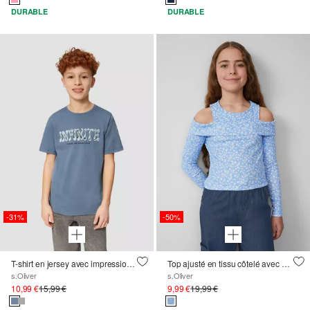
DURABLE
DURABLE
-31%
-50%
T-shirt en jersey avec impression 3D
Top ajusté en tissu côtelé avec une encolure décolletée
s.Oliver
s.Oliver
10,99 €
15,99 €
9,99 €
19,99 €