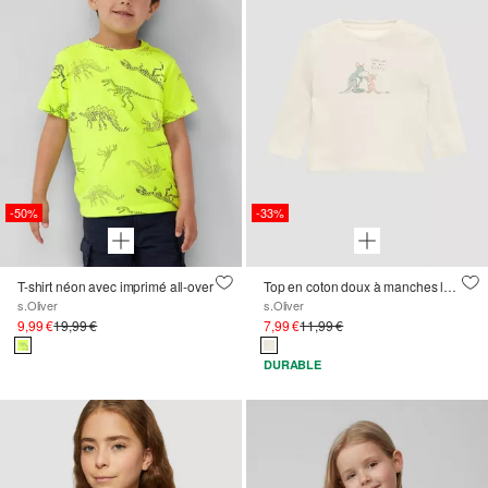
-50%
-33%
T-shirt néon avec imprimé all-over
Top en coton doux à manches longues avec un imprimé sur le devant
s.Oliver
s.Oliver
9,99 €
19,99 €
7,99 €
11,99 €
DURABLE