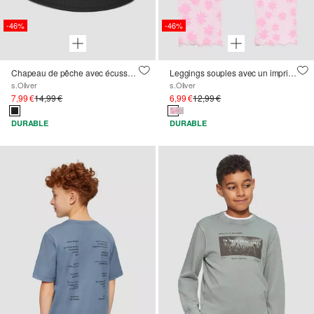
-46%
-46%
Chapeau de pêche avec écusson caoutchouté
Leggings souples avec un imprimé floral sur tout le pourtour
s.Oliver
s.Oliver
7,99 €
14,99 €
6,99 €
12,99 €
DURABLE
DURABLE