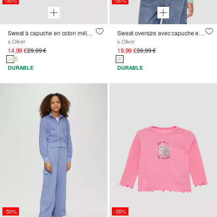
-50%
-50%
Sweat à capuche en coton mélangé avec impression sur le devant et sur la manche
Sweat oversize avec capuche en batik
s.Oliver
s.Oliver
14,99 €
29,99 €
19,99 €
39,99 €
DURABLE
DURABLE
-50%
-35%