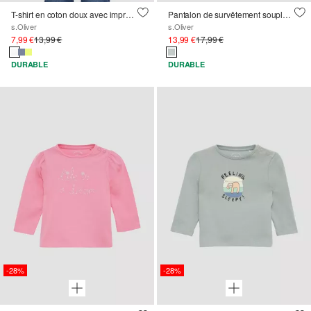
T-shirt en coton doux avec impression en silicone
Pantalon de survêtement souple à texture gaufrée
s.Oliver
s.Oliver
7,99 €
13,99 €
13,99 €
17,99 €
DURABLE
DURABLE
-28%
-28%