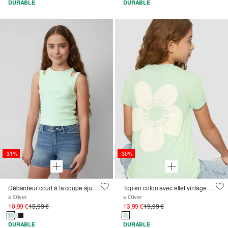
DURABLE
DURABLE
-31%
-30%
Débardeur court à la coupe ajustée avec détails de découpe
Top en coton avec effet vintage et imprimé au dos
s.Oliver
s.Oliver
10,99 €
15,99 €
13,99 €
19,99 €
DURABLE
DURABLE