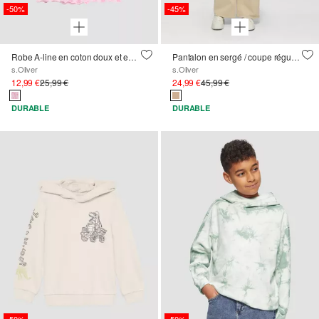
-50%
-45%
Robe A-line en coton doux et extensible
Pantalon en sergé / coupe régulière / taille haute / jambe large
s.Oliver
s.Oliver
12,99 €
25,99 €
24,99 €
45,99 €
DURABLE
DURABLE