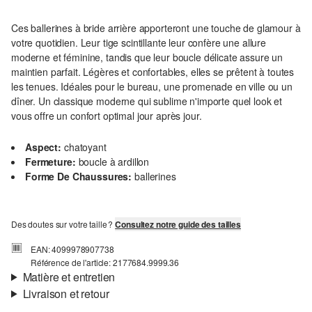
Ces ballerines à bride arrière apporteront une touche de glamour à
votre quotidien. Leur tige scintillante leur confère une allure
moderne et féminine, tandis que leur boucle délicate assure un
maintien parfait. Légères et confortables, elles se prêtent à toutes
les tenues. Idéales pour le bureau, une promenade en ville ou un
dîner. Un classique moderne qui sublime n'importe quel look et
vous offre un confort optimal jour après jour.
Aspect:
chatoyant
Fermeture:
boucle à ardillon
Forme De Chaussures:
ballerines
Des doutes sur votre taille ?
Consultez notre guide des tailles
EAN: 4099978907738
Référence de l'article: 2177684.9999.36
Matière et entretien
Livraison et retour
Matière:
synthétique
Informations sur l'expédition