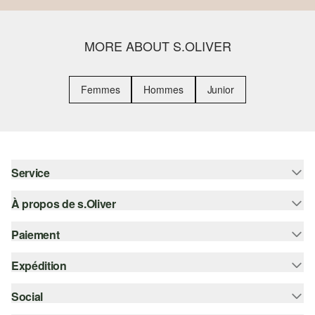
MORE ABOUT S.OLIVER
Femmes
Hommes
Junior
Service
À propos de s.Oliver
Aide - FAQ
Guide des tailles
Paiement
S'abonner à la Newsletter
Retours
s.Oliver Card
Expédition
Carte de crédit
Vêtements
s.Oliver Group
PayPal
Social
Suivi de colis
Carrière
Klarna