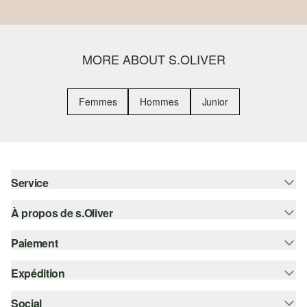
MORE ABOUT S.OLIVER
Femmes
Hommes
Junior
Service
À propos de s.Oliver
Aide - FAQ
Guide des tailles
Paiement
S'abonner à la Newsletter
Retours
s.Oliver Card
Expédition
Carte de crédit
Vêtements
s.Oliver Group
PayPal
Social
Suivi de colis