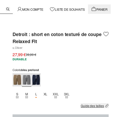
MON COMPTE
LISTE DE SOUHAITS
PANIER
Detroit : short en coton texturé de coupe
Relaxed Fit
s.Oliver
27,99 €
39,99 €
DURABLE
Coloris
bleu profond
S
M
L
XL
XXL
3XL
THIS SIZE IS CURRENTLY OUT OF STOCK
THIS SIZE IS CURRENTLY OUT OF STOCK
SEULEMENT 1 EN STOCK
THIS SIZE IS CURRENTLY OUT OF STOCK
THIS SIZE IS CURRENTLY OUT OF
Guide des tailles