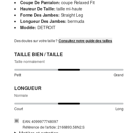
Coupe De Pantalon:
coupe Relaxed Fit
Hauteur De Taille:
taille mi-haute
Forme Des Jambes:
Straight Leg
Longueur Des Jambes:
bermuda
Modèle:
DETROIT
Des doutes sur votre taille ?
Consultez notre guide des tailles
TAILLE BIEN / TAILLE
Taille normalement
Petit
Grand
LONGUEUR
Normale
Court
Long
EAN: 4099977748097
Référence de l'article: 2166893.58N2.S