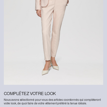
Fibre certifiée durable
Dans le domaine des fibres certifiées durables, nous nous
engageons à utiliser des fibres naturelles provenant de sources
renouvelables. Leurs matières premières sont cultivées de
manière à économiser les ressources.
Viscose plus responsable : Ce produit contient de la viscose plus
responsable. Pour la production, seul du bois provenant d’une
sylviculture certifiée est utilisé. Au cours du processus de
production, la consommation d’eau et les émissions de gaz à effet
de serre sont considérablement réduits par rapport à la production
d’autres fibres naturelles non certifiées.
COMPLÉTEZ VOTRE LOOK
Nous avons sélectionné pour vous des articles coordonnés qui complèteront
votre look, de quoi faire de votre vêtement préféré la tenue idéale.