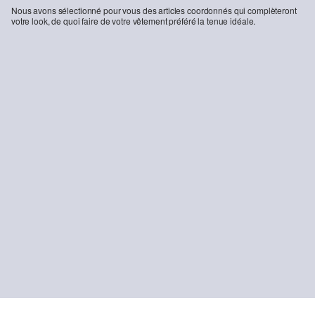
Nous avons sélectionné pour vous des articles coordonnés qui complèteront
votre look, de quoi faire de votre vêtement préféré la tenue idéale.
-27%
Pantalon en sergé à jambe extra-large
79,99 €
109,99 €