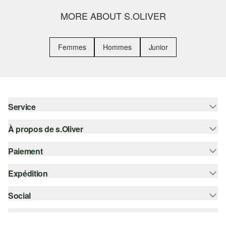
MORE ABOUT S.OLIVER
Femmes
Hommes
Junior
Service
À propos de s.Oliver
Aide - FAQ
Guide des tailles
Paiement
S'abonner à la Newsletter
Retours
s.Oliver Card
Expédition
Carte de crédit
Vêtements
s.Oliver Group
PayPal
Social
Suivi de colis
Carrière
Klarna
Colissimo
instagram
Liste d'envies
Le protocole de communication SSL