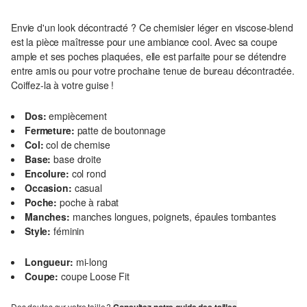
Envie d'un look décontracté ? Ce chemisier léger en viscose-blend
est la pièce maîtresse pour une ambiance cool. Avec sa coupe
ample et ses poches plaquées, elle est parfaite pour se détendre
entre amis ou pour votre prochaine tenue de bureau décontractée.
Coiffez-la à votre guise !
Dos:
empiècement
Fermeture:
patte de boutonnage
Col:
col de chemise
Base:
base droite
Encolure:
col rond
Occasion:
casual
Poche:
poche à rabat
Manches:
manches longues, poignets, épaules tombantes
Style:
féminin
Longueur:
mi-long
Coupe:
coupe Loose Fit
Des doutes sur votre taille ?