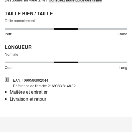
Consultez notre guide des tailles
TAILLE BIEN / TAILLE
Taille normalement
Petit
Grand
LONGUEUR
Normale
Court
Long
EAN: 4099586892044
Référence de l'article: 2169383.8148.32
Matière et entretien
Livraison et retour
Matière:
crêpe
Informations sur l'expédition
Propriété:
léger
Matière:
viscose mélangée
Ta commande sera expédiée par Colissimo dans un délai de 4 à 5
jours ouvrables. Pour une livraison standard, les frais d'expédition