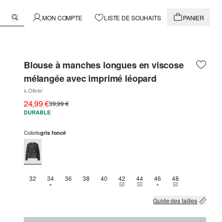
MON COMPTE
LISTE DE SOUHAITS
PANIER
Blouse à manches longues en viscose
mélangée avec imprimé léopard
s.Oliver
24,99 €
39,99 €
DURABLE
Coloris
gris foncé
32
34
36
38
40
42
44
46
48
SEULEMENT 2 EN STOCK
THIS SIZE IS CURRENTLY OUT OF 
THIS SIZE IS CURRENTLY OU
SEULEMENT 1 EN STO
THIS SIZE IS C
Guide des tailles