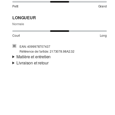
Petit
Grand
LONGUEUR
Normale
Court
Long
EAN: 4099978707437
Référence de l'article: 2173078.98A2.32
Matière et entretien
Livraison et retour
Matière:
viscose mélangée
Informations sur l'expédition
Ta commande sera expédiée par Colissimo dans un délai
de 4 à 5 jours ouvrables. Pour une livraison standard, les
frais d'expédition s'élèvent à 4,95 €.
Détergents au chlore interdits
Retour
Ne pas mettre au sèche-linge