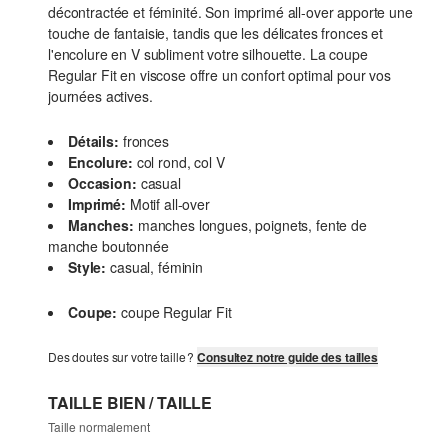
décontractée et féminité. Son imprimé all-over apporte une
touche de fantaisie, tandis que les délicates fronces et
l'encolure en V subliment votre silhouette. La coupe
Regular Fit en viscose offre un confort optimal pour vos
journées actives.
Détails:
fronces
Encolure:
col rond, col V
Occasion:
casual
Imprimé:
Motif all-over
Manches:
manches longues, poignets, fente de
manche boutonnée
Style:
casual, féminin
Coupe:
coupe Regular Fit
Des doutes sur votre taille ?
Consultez notre guide des tailles
TAILLE BIEN / TAILLE
Taille normalement