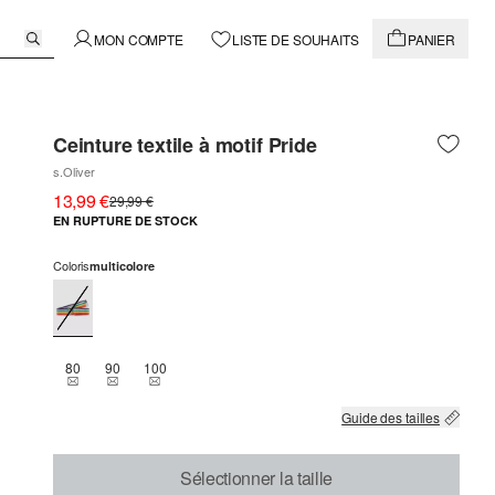
MON COMPTE
LISTE DE SOUHAITS
PANIER
Ceinture textile à motif Pride
s.Oliver
13,99 €
29,99 €
EN RUPTURE DE STOCK
Coloris
multicolore
80
90
100
THIS SIZE IS CURRENTLY OUT OF STOCK
THIS SIZE IS CURRENTLY OUT OF STOCK
THIS SIZE IS CURRENTLY OUT OF STOCK
Guide des tailles
Sélectionner la taille