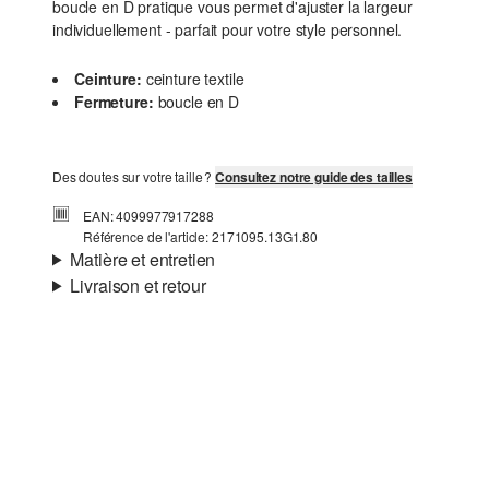
boucle en D pratique vous permet d'ajuster la largeur
individuellement - parfait pour votre style personnel.
Ceinture:
ceinture textile
Fermeture:
boucle en D
Des doutes sur votre taille ?
Consultez notre guide des tailles
EAN: 4099977917288
Référence de l'article: 2171095.13G1.80
Matière et entretien
Livraison et retour
Matière:
Polyester
Informations sur l'expédition
Ta commande sera expédiée par Colissimo dans un délai
de 4 à 5 jours ouvrables. Pour une livraison standard, les
frais d'expédition s'élèvent à 4,95 €.
Détergents au chlore interdits
Retour