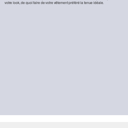
votre look, de quoi faire de votre vêtement préféré la tenue idéale.
-46%
Phoenix : chinos texturé en coton extensible
31,99 €
59,99 €