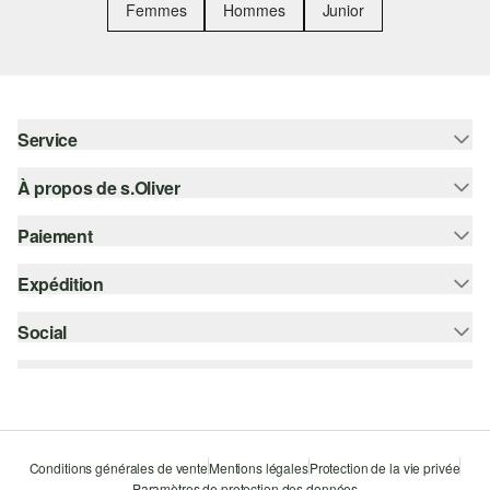
Femmes
Hommes
Junior
Service
À propos de s.Oliver
Aide - FAQ
Guide des tailles
Paiement
S'abonner à la Newsletter
Retours
s.Oliver Card
Expédition
Carte de crédit
Vêtements
s.Oliver Group
PayPal
Social
Suivi de colis
Carrière
Klarna
Colissimo
instagram
Liste d'envies
Le protocole de communication SSL
facebook
Durabilité
pinterest
Storefinder
Conditions générales de vente
Mentions légales
Protection de la vie privée
Paramètres de protection des données