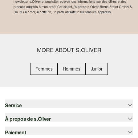
newsletter s.Oliver et souhaite recevoir des informations sur des offres et des
produits adaptés à mon profil. Ce faisant, j'autorise s.Oliver Bernd Freier GmbH &
Co. KG à créer, à cette fin, un profil utilisateur sur tous les appareils.
MORE ABOUT S.OLIVER
Femmes
Hommes
Junior
Service
À propos de s.Oliver
Aide - FAQ
Guide des tailles
Paiement
S'abonner à la Newsletter