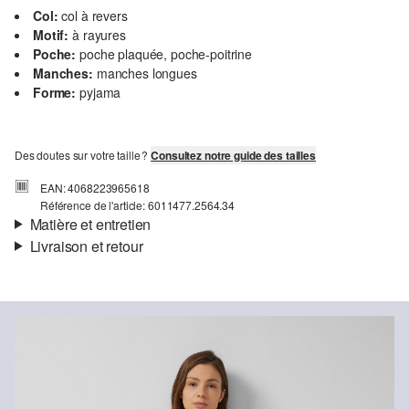
Col:
col à revers
Motif:
à rayures
Poche:
poche plaquée, poche-poitrine
Manches:
manches longues
Forme:
pyjama
Des doutes sur votre taille ?
Consultez notre guide des tailles
EAN: 4068223965618
Référence de l'article: 6011477.2564.34
Matière et entretien
Livraison et retour
Informations sur l'expédition
Ta commande sera expédiée par Colissimo dans un délai de 4 à 5
jours ouvrables. Pour une livraison standard, les frais d'expédition
s'élèvent à 4,95 €.
Retour