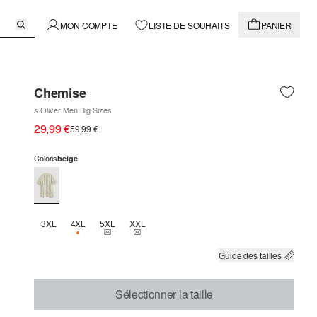
MON COMPTE
LISTE DE SOUHAITS
PANIER
Chemise
s.Oliver Men Big Sizes
29,99 €
59,99 €
Coloris
beige
3XL
4XL
5XL
XXL
SEULEMENT 1 EN STOCK
THIS SIZE IS CURRENTLY OUT OF STOCK
THIS SIZE IS CURRENTLY OUT OF STOCK
Guide des tailles
Sélectionner la taille