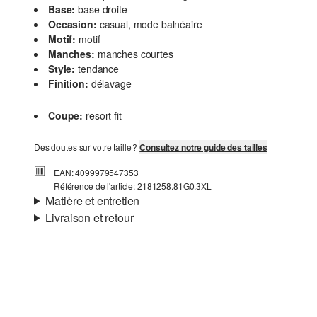
Base:
base droite
Occasion:
casual, mode balnéaire
Motif:
motif
Manches:
manches courtes
Style:
tendance
Finition:
délavage
Coupe:
resort fit
Des doutes sur votre taille ?
Consultez notre guide des tailles
EAN: 4099979547353
Référence de l'article: 2181258.81G0.3XL
Matière et entretien
Livraison et retour
Matière:
dentelle crochetée
Informations sur l'expédition
Matière:
Coton, Polyester
Ta commande sera expédiée par Colissimo dans un délai
de 4 à 5 jours ouvrables. Pour une livraison standard, les
frais d'expédition s'élèvent à 4,95 €.