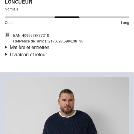
LONGUEUR
Normale
Court
Long
EAN: 4099978777218
Référence de l'article: 2176397.59K8.38_30
Matière et entretien
Livraison et retour
Matière:
coton stretch
Informations sur l'expédition
Propriété:
doux, élastique
Doublure:
doublure en coton
Ta commande sera expédiée par Colissimo dans un délai de 4 à 5
Matière:
coton mélangé
jours ouvrables. Pour une livraison standard, les frais d'expédition
s'élèvent à 4,95 €.
Retour
Tu peux nous renvoyer tes articles gratuitement dans un délai de
Détergents au chlore interdits
14 jours. Nous prenons en charge les frais de retour. Si tu
Ne pas mettre au sèche-linge
possèdes notre s.Oliver Card, tu peux même retourner les articles