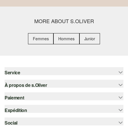
MORE ABOUT S.OLIVER
Femmes
Hommes
Junior
Service
À propos de s.Oliver
Aide - FAQ
Guide des tailles
Paiement
S'abonner à la Newsletter
Retours
s.Oliver Card
Expédition
Carte de crédit
Vêtements
s.Oliver Group
PayPal
Social
Suivi de colis
Carrière