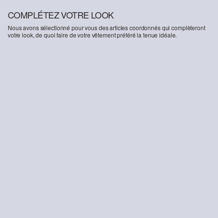
COMPLÉTEZ VOTRE LOOK
Nous avons sélectionné pour vous des articles coordonnés qui complèteront
votre look, de quoi faire de votre vêtement préféré la tenue idéale.
-43%
Pull en coton structuré avec étiquette
33,99 €
59,99 €