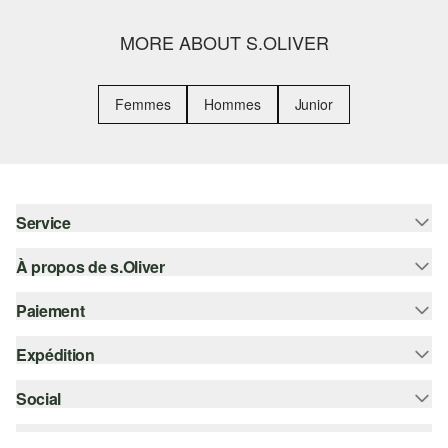
MORE ABOUT S.OLIVER
Femmes
Hommes
Junior
Service
À propos de s.Oliver
Aide - FAQ
Guide des tailles
Paiement
S'abonner à la Newsletter
Retours
s.Oliver Card
Expédition
Carte de crédit
Vêtements
s.Oliver Group
PayPal
Social
Suivi de colis
Carrière
Klarna
Colissimo
instagram