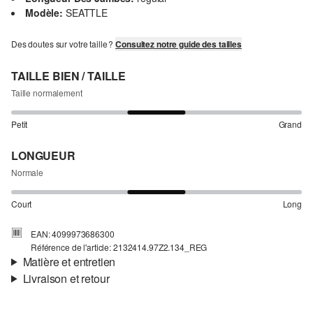
Modèle:
SEATTLE
Des doutes sur votre taille ?
Consultez notre guide des tailles
TAILLE BIEN / TAILLE
Taille normalement
Petit
Grand
LONGUEUR
Normale
Court
Long
EAN: 4099973686300
Référence de l'article: 2132414.97Z2.134_REG
Matière et entretien
Livraison et retour
Matière:
Denim, coton stretch
Informations sur l'expédition
Propriété:
doux, de qualité