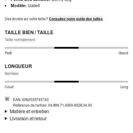
Modèle:
Izabell
Des doutes sur votre taille ?
Consultez notre guide des tailles
TAILLE BIEN / TAILLE
Taille normalement
Petit
Grand
LONGUEUR
Normale
Court
Long
EAN: 4062033745743
Référence de l'article: 04.899.71.6059.99Z8.34.30
Matière et entretien
Livraison et retour
Matière:
Denim
Informations sur l'expédition
Propriété:
élastique