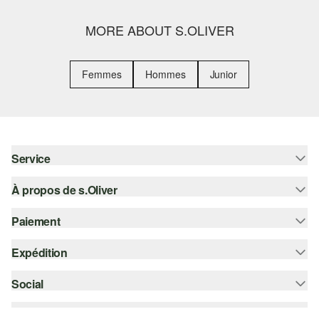
MORE ABOUT S.OLIVER
Femmes
Hommes
Junior
Service
À propos de s.Oliver
Aide - FAQ
Guide des tailles
Paiement
S'abonner à la Newsletter
Retours
s.Oliver Card
Expédition
Carte de crédit
Vêtements
s.Oliver Group
PayPal
Social
Suivi de colis
Carrière
Klarna
Colissimo
instagram