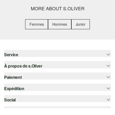
MORE ABOUT S.OLIVER
Femmes
Hommes
Junior
Service
À propos de s.Oliver
Aide - FAQ
Guide des tailles
Paiement
S'abonner à la Newsletter
Retours
s.Oliver Card
Expédition
Carte de crédit
Vêtements
s.Oliver Group
PayPal
Social
Suivi de colis
Carrière
Klarna
Colissimo
instagram
Liste d'envies