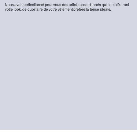
Nous avons sélectionné pour vous des articles coordonnés qui complèteront
votre look, de quoi faire de votre vêtement préféré la tenue idéale.
Pull-over en fine maille douce à bords roulottés
29,99 €
+2