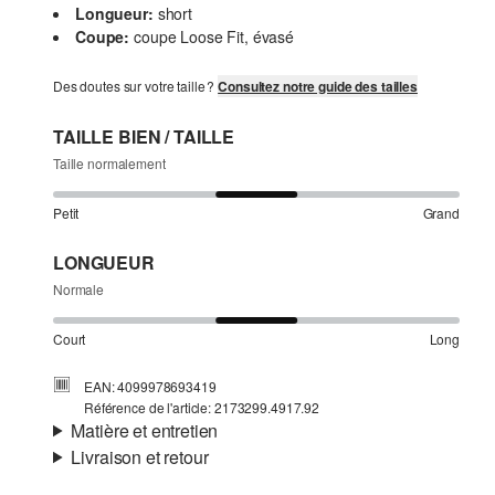
Longueur:
short
Coupe:
coupe Loose Fit, évasé
Des doutes sur votre taille ?
Consultez notre guide des tailles
TAILLE BIEN / TAILLE
Taille normalement
Petit
Grand
LONGUEUR
Normale
Court
Long
EAN: 4099978693419
Référence de l'article: 2173299.4917.92
Matière et entretien
Livraison et retour
Matière:
maille
Informations sur l'expédition