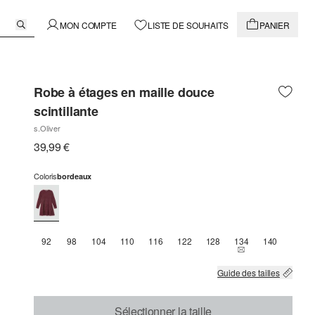
MON COMPTE
LISTE DE SOUHAITS
PANIER
Robe à étages en maille douce
scintillante
s.Oliver
39,99 €
Coloris
bordeaux
92
98
104
110
116
122
128
134
140
THIS SIZE IS CU
Guide des tailles
Sélectionner la taille